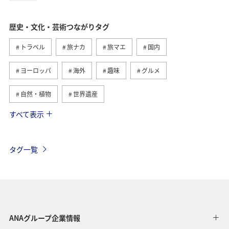
歴史・文化・芸術つながりタグ
トラベル
旅ナカ
旅マエ
国内
ヨーロッパ
海外
趣味
グルメ
自然・植物
世界遺産
すべて表示
関東・甲信越地方
アクティビティ
夏
日本の歴史・文化・芸術
福島県
ツアー
タグ一覧
イギリス
家族旅行
一人旅
関西地方
京都府
宮崎県
オーストリア
フランス
北海道
四国地方
青森県
東北地方
ANAグループ企業情報