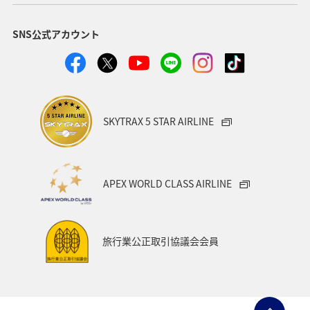
九州地方
ANAグルメマイル
温泉
愛媛県
SNS公式アカウント
ワーケーション
東京都
沖縄
オーストラリア
秋田県
神奈川県
アメリカ
中国地方
ドイツ
釣り
岐阜県
ANA釣り倶楽部
SKYTRAX 5 STAR AIRLINE
ベルギー
群馬県
夜景
石川県
北陸地方
ワーケーション（家族）
ハワイ
旅アト
APEX WORLD CLASS AIRLINE
鹿児島県
西表島
マイルを使う
ANAショッピング A-style
マイルを貯める
徳島県
旅行業公正取引協議会会員
イタリア
オセアニア
シドニー
お祭り・イベント
宮城県
マリンスポーツ
日常