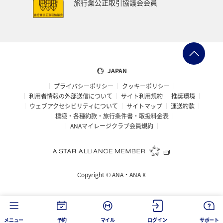
旅行業公正取引協議会会員
イタリア
オセアニア
シドニー
お祭り・イベント
宮城県
マリンスポーツ
日常
カップル
飛行機
アメリカ・カナダ・中南米
JAPAN
プライバシーポリシー
クッキーポリシー
ニューヨーク
鳥取県
アマゴ
川
アユ
利用者情報の外部送信について
サイト利用規約
推奨環境
ウェブアクセシビリティについて
サイトマップ
運送約款
ホテル
兵庫県
ANAのふるさと納税
標識・各種約款・旅行条件書・取扱料金表
ANAマイレージクラブ会員規約
ANA CA's Note
長崎県
函館
散歩
金沢
福岡県
大分県
ワーケーション（単身）
Copyright ©
ANA・ANA X
年末年始の関西地方の旅行・グルメ
大阪府
長野県
島根県
滋賀県
紅葉
岩手県
和歌山県
メニュー
予約
マイル
ログイン
サポート