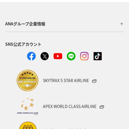
京都府
宮崎県
オーストリア
フランス
北海道
四国地方
青森県
東北地方
ANAグループ企業情報
九州地方
ANAグルメマイル
温泉
愛媛県
SNS公式アカウント
ワーケーション
東京都
沖縄
オーストラリア
秋田県
神奈川県
アメリカ
中国地方
ドイツ
釣り
岐阜県
ANA釣り倶楽部
SKYTRAX 5 STAR AIRLINE
ベルギー
群馬県
夜景
石川県
北陸地方
ワーケーション（家族）
ハワイ
旅アト
APEX WORLD CLASS AIRLINE
鹿児島県
西表島
マイルを使う
ANAショッピング A-style
マイルを貯める
徳島県