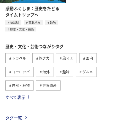
感動ふくしま：歴史をたどる
タイムトリップへ
福島県
東北地方
趣味
歴史・文化・芸術
歴史・文化・芸術つながりタグ
トラベル
旅ナカ
旅マエ
国内
ヨーロッパ
海外
趣味
グルメ
自然・植物
世界遺産
すべて表示
関東・甲信越地方
アクティビティ
夏
日本の歴史・文化・芸術
福島県
ツアー
タグ一覧
イギリス
家族旅行
一人旅
関西地方