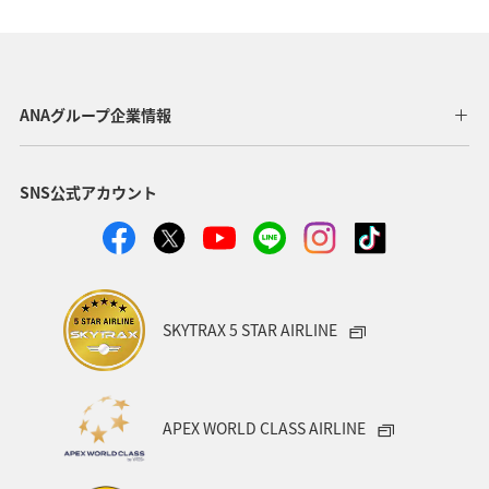
イギリス
家族旅行
一人旅
関西地方
京都府
宮崎県
オーストリア
フランス
北海道
四国地方
青森県
東北地方
ANAグループ企業情報
九州地方
ANAグルメマイル
温泉
愛媛県
SNS公式アカウント
ワーケーション
東京都
沖縄
オーストラリア
秋田県
神奈川県
アメリカ
中国地方
ドイツ
釣り
岐阜県
ANA釣り倶楽部
SKYTRAX 5 STAR AIRLINE
ベルギー
群馬県
夜景
石川県
北陸地方
ワーケーション（家族）
ハワイ
旅アト
APEX WORLD CLASS AIRLINE
鹿児島県
西表島
マイルを使う