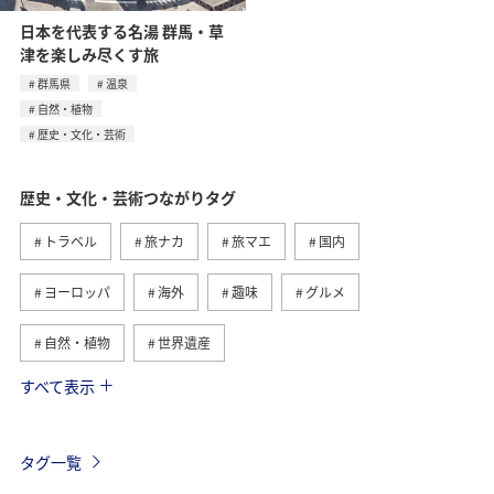
日本を代表する名湯 群馬・草
津を楽しみ尽くす旅
群馬県
温泉
自然・植物
歴史・文化・芸術
歴史・文化・芸術つながりタグ
トラベル
旅ナカ
旅マエ
国内
ヨーロッパ
海外
趣味
グルメ
自然・植物
世界遺産
すべて表示
関東・甲信越地方
アクティビティ
夏
日本の歴史・文化・芸術
福島県
ツアー
タグ一覧