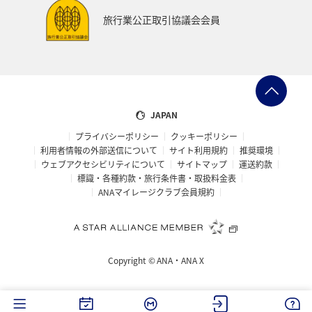
ANAショッピング A-style
マイルを貯める
徳島県
旅行業公正取引協議会会員
イタリア
オセアニア
シドニー
お祭り・イベント
宮城県
マリンスポーツ
日常
カップル
飛行機
アメリカ・カナダ・中南米
JAPAN
プライバシーポリシー
クッキーポリシー
ニューヨーク
鳥取県
アマゴ
川
アユ
利用者情報の外部送信について
サイト利用規約
推奨環境
ウェブアクセシビリティについて
サイトマップ
運送約款
ホテル
兵庫県
ANAのふるさと納税
標識・各種約款・旅行条件書・取扱料金表
ANAマイレージクラブ会員規約
ANA CA's Note
長崎県
函館
散歩
金沢
福岡県
大分県
ワーケーション（単身）
Copyright ©
ANA・ANA X
年末年始の関西地方の旅行・グルメ
大阪府
長野県
島根県
滋賀県
紅葉
岩手県
和歌山県