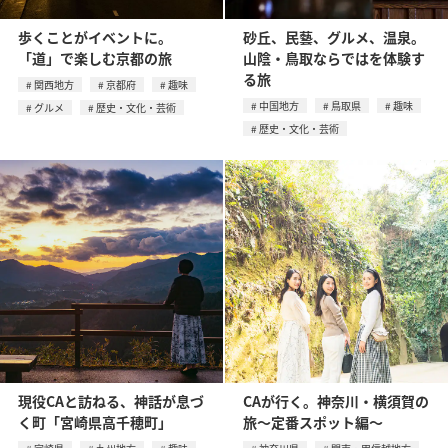
歩くことがイベントに。
砂丘、民藝、グルメ、温泉。
「道」で楽しむ京都の旅
山陰・鳥取ならではを体験す
る旅
関西地方
京都府
趣味
中国地方
鳥取県
趣味
グルメ
歴史・文化・芸術
歴史・文化・芸術
現役CAと訪ねる、神話が息づ
CAが行く。神奈川・横須賀の
く町「宮崎県高千穂町」
旅〜定番スポット編〜