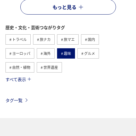
もっと見る
歴史・文化・芸術つながりタグ
トラベル
旅ナカ
旅マエ
国内
ヨーロッパ
海外
趣味
グルメ
自然・植物
世界遺産
すべて表示
関東・甲信越地方
アクティビティ
夏
日本の歴史・文化・芸術
福島県
ツアー
タグ一覧
イギリス
家族旅行
一人旅
関西地方
京都府
宮崎県
オーストリア
フランス