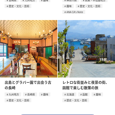
宮崎県
九州地方
趣味
神奈川県
関東・甲信越地方
歴史・文化・芸術
趣味
歴史・文化・芸術
ANA CA's Note
出島とグラバー園で出会う古
レトロな街並みと夜景の街、
の長崎
函館で楽しむ散策の旅
九州地方
長崎県
趣味
北海道
函館
趣味
歴史・文化・芸術
歴史・文化・芸術