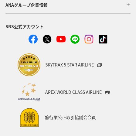
北海道
四国地方
青森県
東北地方
ANAグループ企業情報
九州地方
ANAグルメマイル
温泉
愛媛県
SNS公式アカウント
ワーケーション
東京都
沖縄
オーストラリア
秋田県
神奈川県
アメリカ
中国地方
ドイツ
釣り
岐阜県
ANA釣り倶楽部
SKYTRAX 5 STAR AIRLINE
ベルギー
群馬県
夜景
石川県
北陸地方
ワーケーション（家族）
ハワイ
旅アト
APEX WORLD CLASS AIRLINE
鹿児島県
西表島
マイルを使う
ANAショッピング A-style
マイルを貯める
徳島県
旅行業公正取引協議会会員
イタリア
オセアニア
シドニー