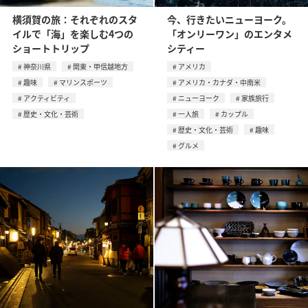
横須賀の旅：それぞれのスタ
今、行きたいニューヨーク。
イルで「海」を楽しむ4つの
「オンリーワン」のエンタメ
ショートトリップ
シティー
神奈川県
関東・甲信越地方
アメリカ
趣味
マリンスポーツ
アメリカ・カナダ・中南米
アクティビティ
ニューヨーク
家族旅行
歴史・文化・芸術
一人旅
カップル
歴史・文化・芸術
趣味
グルメ