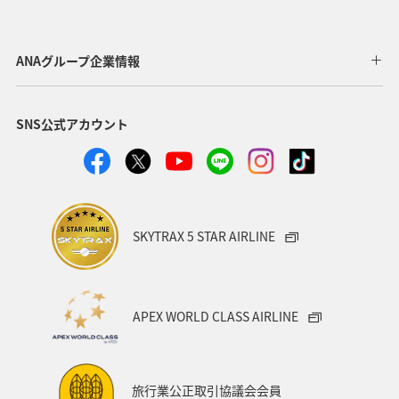
京都府
宮崎県
オーストリア
フランス
北海道
四国地方
青森県
東北地方
ANAグループ企業情報
九州地方
ANAグルメマイル
温泉
愛媛県
SNS公式アカウント
ワーケーション
東京都
沖縄
オーストラリア
秋田県
神奈川県
アメリカ
中国地方
ドイツ
釣り
岐阜県
ANA釣り倶楽部
SKYTRAX 5 STAR AIRLINE
ベルギー
群馬県
夜景
石川県
北陸地方
ワーケーション（家族）
ハワイ
旅アト
APEX WORLD CLASS AIRLINE
鹿児島県
西表島
マイルを使う
ANAショッピング A-style
マイルを貯める
徳島県
旅行業公正取引協議会会員