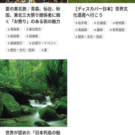
夏の東北旅：青森、仙台、秋
【ディスカバー日本】世界文
田、東北三大祭り関係者に聞
化遺産へ行こう
く「お祭り」のある街の魅力
岩手県
北海道
秋田県
青森県
東北地方
青森県
趣味
世界遺産
秋田県
宮城県
歴史・文化・芸術
家族旅行
お祭り・イベント
歴史・文化・芸術
夏
世界が認めた「日本列島の魅