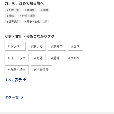
力」を、改めて知る旅へ
和歌山県
青森県
沖縄
趣味
自然・植物
世界遺産
歴史・文化・芸術
歴史・文化・芸術つながりタグ
トラベル
旅ナカ
旅マエ
国内
ヨーロッパ
海外
趣味
グルメ
自然・植物
世界遺産
すべて表示
関東・甲信越地方
アクティビティ
夏
日本の歴史・文化・芸術
福島県
ツアー
タグ一覧
イギリス
家族旅行
一人旅
関西地方