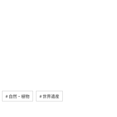
自然・植物
世界遺産
アー
イギリス
家族旅行