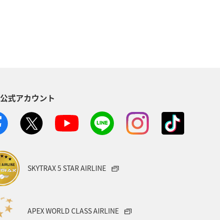
四国地方
青森県
東北地方
縄
オーストラリア
秋田県
ベルギー
群馬県
夜景
S公式アカウント
西表島
マイルを使う
シドニー
お祭り・イベント
ニューヨーク
鳥取県
SKYTRAX 5 STAR AIRLINE
長崎県
函館
散歩
メ
大阪府
長野県
島根県
APEX WORLD CLASS AIRLINE