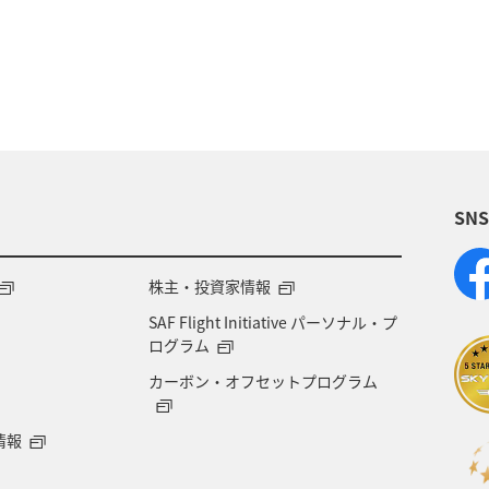
宮崎県
オーストリア
フランス
北海道
温泉
愛媛県
ワーケーション
東京都
沖
ドイツ
釣り
岐阜県
ANA釣り倶楽部
SN
ョン（家族）
ハワイ
旅アト
鹿児島県
貯める
徳島県
イタリア
オセアニア
株主・投資家情報
SAF Flight Initiative パーソナル・プ
カップル
飛行機
アメリカ・カナダ・中南米
ログラム
カーボン・オフセットプログラム
兵庫県
ANAのふるさと納税
ANA CA's Note
情報
ーケーション（単身）
年末年始の関西地方の旅行・グル