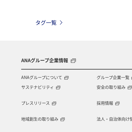
一人旅
関西地方
京都府
タグ一覧
九州地方
ANAグルメマイル
神奈川県
アメリカ
中国地方
石川県
北陸地方
ワーケーシ
ANAグループ企業情報
ANAショッピング A-style
マイルを
ANAグループについて
グループ企業一覧
サステナビリティ
安全の取り組み
宮城県
マリンスポーツ
日常
プレスリリース
採用情報
アマゴ
川
アユ
ホテル
地域創生の取り組み
法人・自治体向け
金沢
福岡県
大分県
ワ