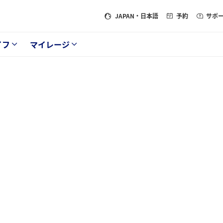
JAPAN
・日本語
予約
サポ
イフ
マイレージ