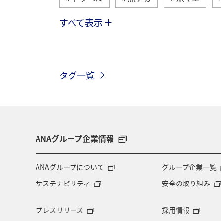
すべて表示
関東・甲信越地方
アクティビティ
一人旅
関西地方
京都府
タグ一覧
九州地方
ANAグルメマイル
神奈川県
アメリカ
中国地方
石川県
北陸地方
ワーケーシ
ANAグループ企業情報
ANAショッピング A-style
マイルを
ANAグループについて
グループ企業一覧
サステナビリティ
安全の取り組み
宮城県
マリンスポーツ
日常
プレスリリース
採用情報
アマゴ
川
アユ
ホテル