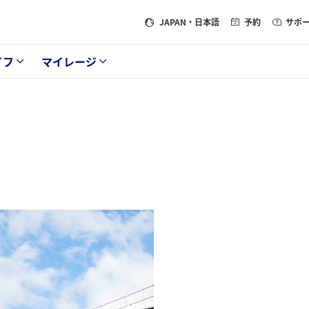
JAPAN
・日本語
予約
サポ
イフ
マイレージ