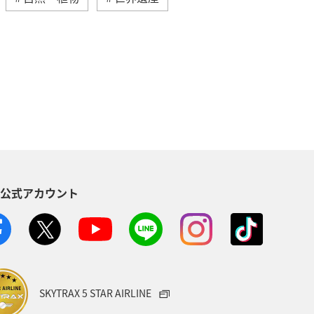
アー
イギリス
家族旅行
四国地方
青森県
東北地方
縄
オーストラリア
秋田県
ベルギー
群馬県
夜景
S公式アカウント
西表島
マイルを使う
シドニー
お祭り・イベント
ニューヨーク
鳥取県
SKYTRAX 5 STAR AIRLINE
長崎県
函館
散歩