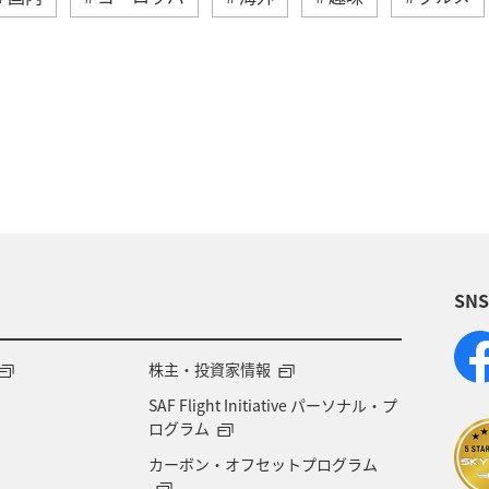
夏
日本の歴史・文化・芸術
福島県
ツ
宮崎県
オーストリア
フランス
北海道
温泉
愛媛県
ワーケーション
東京都
沖
ドイツ
釣り
岐阜県
ANA釣り倶楽部
SN
ョン（家族）
ハワイ
旅アト
鹿児島県
貯める
徳島県
イタリア
オセアニア
株主・投資家情報
SAF Flight Initiative パーソナル・プ
カップル
飛行機
アメリカ・カナダ・中南米
ログラム
カーボン・オフセットプログラム
兵庫県
ANAのふるさと納税
ANA CA's Note