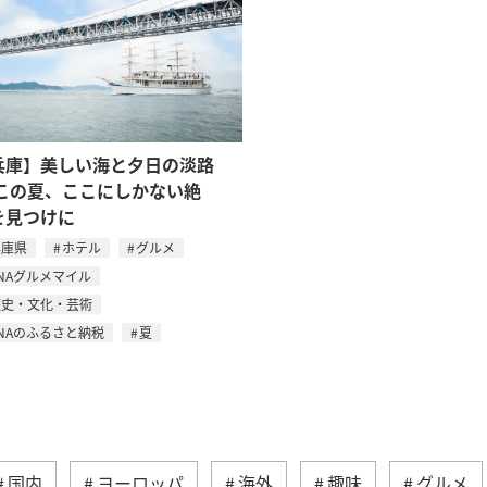
兵庫】美しい海と夕日の淡路
 この夏、ここにしかない絶
を見つけに
兵庫県
ホテル
グルメ
NAグルメマイル
歴史・文化・芸術
NAのふるさと納税
夏
国内
ヨーロッパ
海外
趣味
グルメ