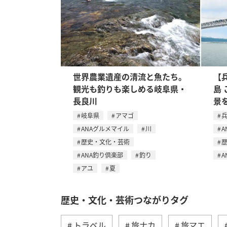
世界農業遺産の清流と魚たち。
【
観光も釣りも楽しめる岐阜県・
島
長良川
景
岐阜県
アマゴ
ANAグルメマイル
川
A
歴史・文化・芸術
ANA釣り倶楽部
釣り
A
アユ
夏
歴史・文化・芸術つながりタグ
トラベル
旅ナカ
旅マエ