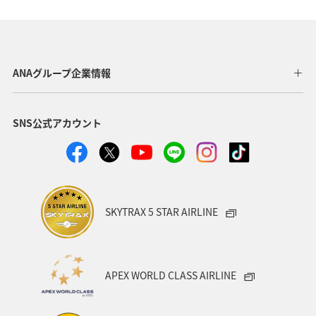
グルメ
秋田県
マリンスポーツ
自然・植物
ハイキング・登山
ホテル
アクティビティ
ANAグループ企業情報
マイルを使う
九州地方
マイルを貯める
SNS公式アカウント
タチウオ
アオリイカ
春
ロウニンアジ（GT）
SKYTRAX 5 STAR AIRLINE
APEX WORLD CLASS AIRLINE