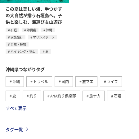
この夏は美しい海、手つかず
の大自然が揃う石垣島へ。子
供と楽しむ、海遊び＆山遊び
石垣
沖縄県
沖縄
家族旅行
マリンスポーツ
自然・植物
ハイキング・登山
夏
沖縄県つながりタグ
沖縄
トラベル
国内
旅マエ
ライフ
夏
釣り
ANA釣り倶楽部
旅ナカ
石垣
すべて表示
ショッピング＆ライフ
北海道
家族旅行
海
秋
冬
西表島
宮古島
鹿児島県
タグ一覧
福岡県
千葉県
香川県
長崎県
東京都