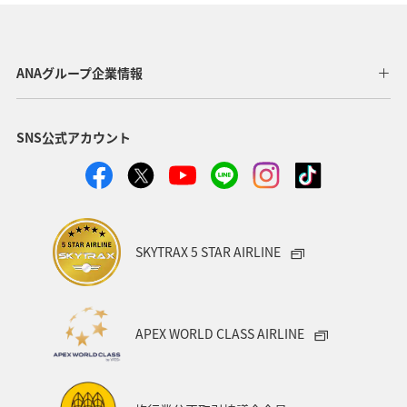
グルメ
秋田県
マリンスポーツ
自然・植物
ハイキング・登山
ホテル
アクティビティ
ANAグループ企業情報
マイルを使う
九州地方
マイルを貯める
SNS公式アカウント
タチウオ
アオリイカ
春
ロウニンアジ（GT）
SKYTRAX 5 STAR AIRLINE
APEX WORLD CLASS AIRLINE