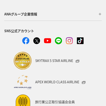
グルメ
秋田県
マリンスポーツ
自然・植物
ハイキング・登山
ホテル
アクティビティ
ANAグループ企業情報
マイルを使う
九州地方
マイルを貯める
SNS公式アカウント
タチウオ
アオリイカ
春
ロウニンアジ（GT）
SKYTRAX 5 STAR AIRLINE
APEX WORLD CLASS AIRLINE
旅行業公正取引協議会会員