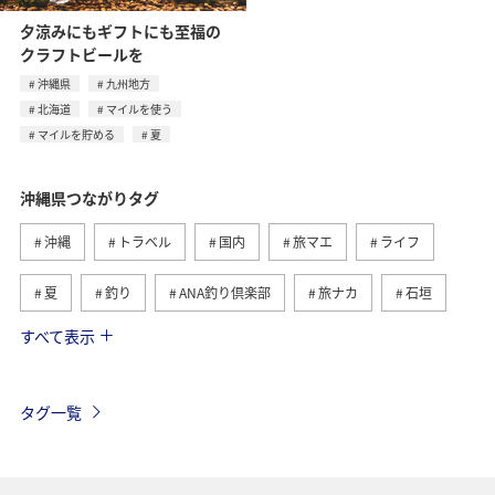
夕涼みにもギフトにも至福の
クラフトビールを
沖縄県
九州地方
北海道
マイルを使う
マイルを貯める
夏
沖縄県つながりタグ
沖縄
トラベル
国内
旅マエ
ライフ
夏
釣り
ANA釣り倶楽部
旅ナカ
石垣
すべて表示
ショッピング＆ライフ
北海道
家族旅行
海
秋
冬
西表島
宮古島
鹿児島県
タグ一覧
福岡県
千葉県
香川県
長崎県
東京都