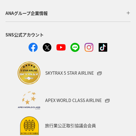
ハイキング・登山
ホテル
アクティビティ
ANAグループ企業情報
マイルを使う
九州地方
マイルを貯める
SNS公式アカウント
タチウオ
アオリイカ
春
ロウニンアジ（GT）
SKYTRAX 5 STAR AIRLINE
APEX WORLD CLASS AIRLINE
旅行業公正取引協議会会員