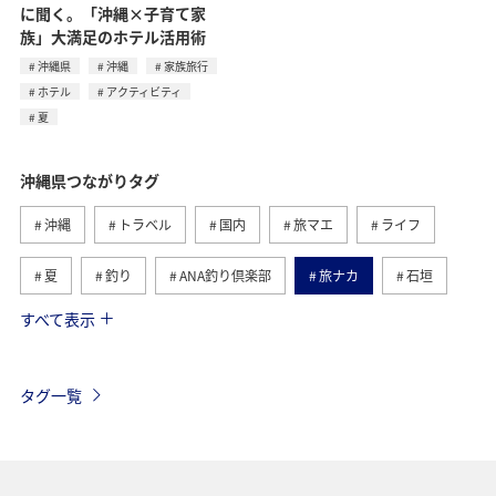
に聞く。「沖縄×子育て家
族」大満足のホテル活用術
沖縄県
沖縄
家族旅行
ホテル
アクティビティ
夏
沖縄県つながりタグ
沖縄
トラベル
国内
旅マエ
ライフ
夏
釣り
ANA釣り倶楽部
旅ナカ
石垣
すべて表示
ショッピング＆ライフ
北海道
家族旅行
海
秋
冬
西表島
宮古島
鹿児島県
タグ一覧
福岡県
千葉県
香川県
長崎県
東京都
グルメ
秋田県
マリンスポーツ
自然・植物