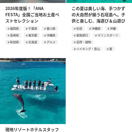
2026年度版！「ANA
この夏は美しい海、手つかず
FESTA」全国ご当地お土産ベ
の大自然が揃う石垣島へ。子
ストセレクション
供と楽しむ、海遊び＆山遊び
福岡県
千葉県
香川県
石垣
沖縄県
沖縄
長崎県
東京都
沖縄県
家族旅行
マリンスポーツ
秋田県
北海道
グルメ
自然・植物
ハイキング・登山
夏
現地リゾートホテルスタッフ