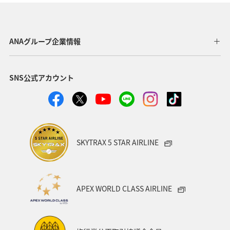
グルメ
秋田県
マリンスポーツ
自然・植物
ハイキング・登山
ホテル
アクティビティ
ANAグループ企業情報
マイルを使う
九州地方
マイルを貯める
春
SNS公式アカウント
ロウニンアジ（GT）
タチウオ
アオリイカ
SKYTRAX 5 STAR AIRLINE
APEX WORLD CLASS AIRLINE