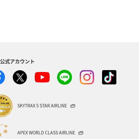
ル
趣味
ゴルフ
ライフ
ANAのふるさと納税
ショッピング A-style
S公式アカウント
年始
旅館
日常
大分県
九州地方
東海地方
那覇
女子旅
マイルを使う
SKYTRAX 5 STAR AIRLINE
APEX WORLD CLASS AIRLINE