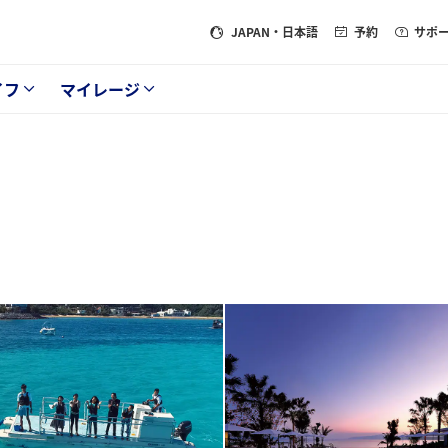
JAPAN
・日本語
予約
サポ
イフ
マイレージ