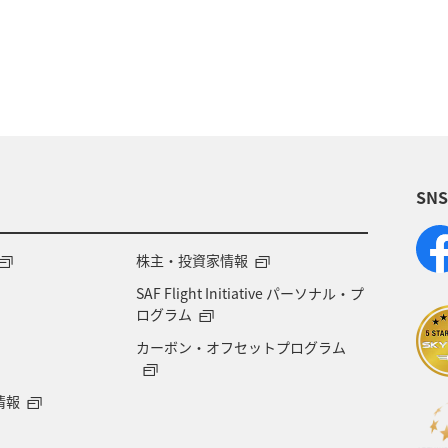
マイルを貯める
アオリイカ
東京都
ホテ
チウオ
ショッピング＆ライフ
北海道
愛媛県
ANAグルメマイル
AMC会員専用サービス
ANA
SN
県
広島県
飛行機
仙台
温泉
年末
ツ
ハイキング・登山
旅アト
関西地方
株主・投資家情報
SAF Flight Initiative パーソナル・プ
リゾート
ラウンジ
ダイヤモンドサービス
ログラム
カーボン・オフセットプログラム
大阪府
情報