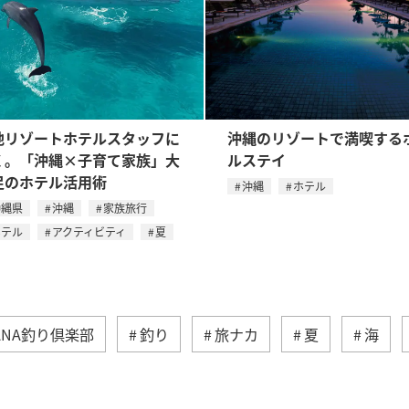
地リゾートホテルスタッフに
沖縄のリゾートで満喫する
く。「沖縄×子育て家族」大
ルステイ
足のホテル活用術
沖縄
ホテル
沖縄県
沖縄
家族旅行
ホテル
アクティビティ
夏
ANA釣り倶楽部
釣り
旅ナカ
夏
海
西表島
冬
鹿児島県
ロウニンアジ（GT）