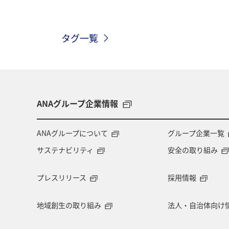
宮古島
世界遺産
家族旅行
タグ一覧
歴史・文化・芸術
八丈島
タ
和歌山県
ANAマイレージクラブ
プレミアムメンバー
湖
福岡
ANAグループ企業情報
ゴールデンウィーク
マリンスポー
ANAグループについて
グループ企業一覧
サステナビリティ
安全の取り組み
四国地方
静岡県
兵庫県
プレスリリース
採用情報
日本の歴史・文化・芸術
青森県
地域創生の取り組み
法人・自治体向け