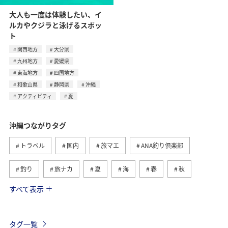
大人も一度は体験したい、イ
ルカやクジラと泳げるスポッ
ト
関西地方
大分県
九州地方
愛媛県
東海地方
四国地方
和歌山県
静岡県
沖縄
アクティビティ
夏
沖縄つながりタグ
トラベル
国内
旅マエ
ANA釣り倶楽部
釣り
旅ナカ
夏
海
春
秋
すべて表示
自然・植物
アクティビティ
西表島
冬
鹿児島県
ロウニンアジ（GT）
グルメ
石垣
タグ一覧