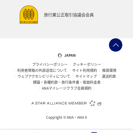
ハイキング・登山
旅アト
関西地方
大分県
旅行業公正取引協議会会員
九州地方
東海地方
四国地方
静岡県
兵庫県
リゾート
ラウンジ
ダイヤモンドサービス
那覇
女子旅
JAPAN
プライバシーポリシー
クッキーポリシー
マイルを使う
日本の歴史・文化・芸術
青森県
利用者情報の外部送信について
サイト利用規約
推奨環境
ウェブアクセシビリティについて
サイトマップ
運送約款
大阪府
標識・各種約款・旅行条件書・取扱料金表
ANAマイレージクラブ会員規約
Copyright ©
ANA・ANA X