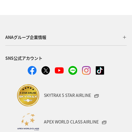
沖縄県
宮古島
世界遺産
家族旅行
マイルを貯める
アオリイカ
東京都
ホテル
趣味
ゴルフ
歴史・文化・芸術
八丈島
ANAグループ企業情報
タチウオ
ショッピング＆ライフ
北海道
愛媛県
SNS公式アカウント
ライフ
ANAのふるさと納税
和歌山県
ANAマイレージクラブ
ANAグルメマイル
AMC会員専用サービス
ANAショッピング A-style
SKYTRAX 5 STAR AIRLINE
プレミアムメンバー
湖
福岡県
広島県
飛行機
仙台
温泉
年末年始
旅館
APEX WORLD CLASS AIRLINE
日常
ゴールデンウィーク
マリンスポーツ