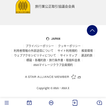
ハイキング・登山
旅アト
関西地方
大分県
旅行業公正取引協議会会員
九州地方
東海地方
四国地方
静岡県
兵庫県
リゾート
ラウンジ
ダイヤモンドサービス
那覇
女子旅
JAPAN
プライバシーポリシー
クッキーポリシー
マイルを使う
日本の歴史・文化・芸術
青森県
利用者情報の外部送信について
サイト利用規約
推奨環境
ウェブアクセシビリティについて
サイトマップ
運送約款
大阪府
標識・各種約款・旅行条件書・取扱料金表
ANAマイレージクラブ会員規約
Copyright ©
ANA・ANA X