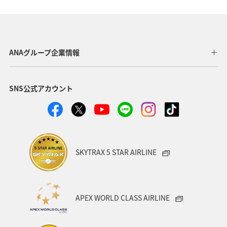
マイルを貯める
アオリイカ
東京都
ホテル
趣味
ゴルフ
歴史・文化・芸術
タチウオ
ANAグループ企業情報
八丈島
ショッピング＆ライフ
北海道
愛媛県
SNS公式アカウント
ライフ
ANAのふるさと納税
和歌山県
ANAマイレージクラブ
ANAグルメマイル
AMC会員専用サービス
ANAショッピング A-style
SKYTRAX 5 STAR AIRLINE
プレミアムメンバー
湖
福岡県
広島県
飛行機
仙台
温泉
年末年始
旅館
APEX WORLD CLASS AIRLINE
日常
ゴールデンウィーク
マリンスポーツ