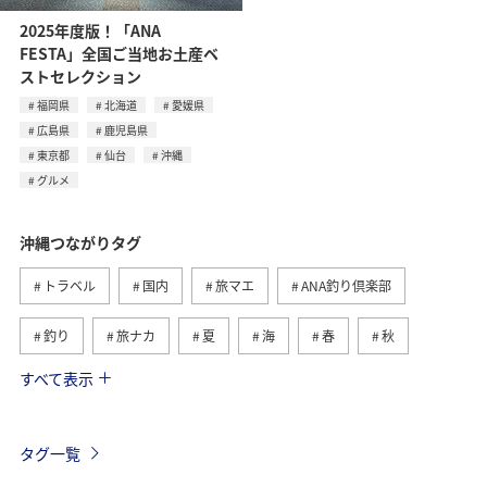
2025年度版！「ANA
FESTA」全国ご当地お土産ベ
ストセレクション
福岡県
北海道
愛媛県
広島県
鹿児島県
東京都
仙台
沖縄
グルメ
沖縄つながりタグ
トラベル
国内
旅マエ
ANA釣り倶楽部
釣り
旅ナカ
夏
海
春
秋
すべて表示
自然・植物
アクティビティ
西表島
冬
鹿児島県
ロウニンアジ（GT）
グルメ
石垣
タグ一覧
沖縄県
宮古島
世界遺産
家族旅行