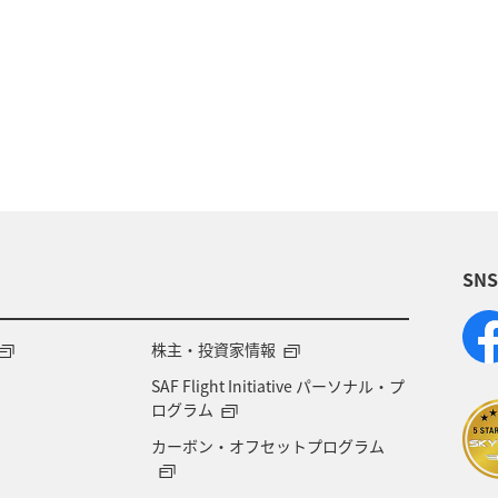
西表島
冬
鹿児島県
ロウニンアジ（GT）
マイルを貯める
アオリイカ
東京都
ホテ
チウオ
ショッピング＆ライフ
北海道
愛媛県
ANAグルメマイル
AMC会員専用サービス
ANA
SN
県
広島県
飛行機
仙台
温泉
年末
ツ
ハイキング・登山
旅アト
関西地方
株主・投資家情報
SAF Flight Initiative パーソナル・プ
リゾート
ラウンジ
ダイヤモンドサービス
ログラム
カーボン・オフセットプログラム
大阪府