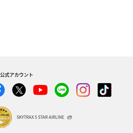
グルメ
石垣
沖縄県
ル
趣味
ゴルフ
ライフ
ANAのふるさと納税
ショッピング A-style
S公式アカウント
年始
旅館
日常
大分県
九州地方
東海地方
那覇
女子旅
マイルを使う
SKYTRAX 5 STAR AIRLINE