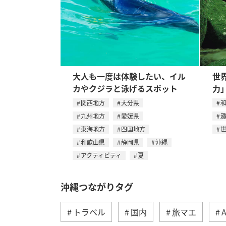
大人も一度は体験したい、イル
世
カやクジラと泳げるスポット
力
関西地方
大分県
九州地方
愛媛県
東海地方
四国地方
和歌山県
静岡県
沖縄
アクティビティ
夏
沖縄つながりタグ
トラベル
国内
旅マエ