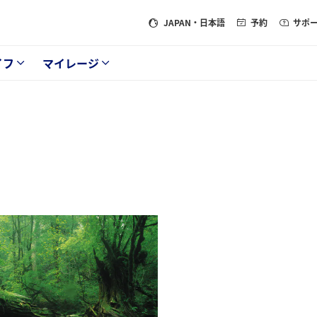
JAPAN
・日本語
予約
サポ
イフ
マイレージ