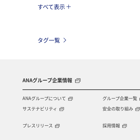
すべて表示
自然・植物
アクティビティ
宮古島
世界遺産
家族旅行
タグ一覧
歴史・文化・芸術
八丈島
タ
和歌山県
ANAマイレージクラブ
プレミアムメンバー
湖
福岡
ANAグループ企業情報
ゴールデンウィーク
マリンスポー
ANAグループについて
グループ企業一覧
サステナビリティ
安全の取り組み
四国地方
静岡県
兵庫県
プレスリリース
採用情報
日本の歴史・文化・芸術
青森県