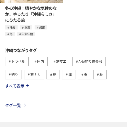
冬の沖縄：穏やかな気候のな
か、ゆったり「沖縄らしさ」
にひたる旅
沖縄
温泉
旅館
冬
年末年始
沖縄つながりタグ
トラベル
国内
旅マエ
ANA釣り倶楽部
釣り
旅ナカ
夏
海
春
秋
すべて表示
自然・植物
アクティビティ
西表島
冬
鹿児島県
ロウニンアジ（GT）
グルメ
石垣
タグ一覧
沖縄県
宮古島
世界遺産
家族旅行
マイルを貯める
アオリイカ
東京都
ホテル