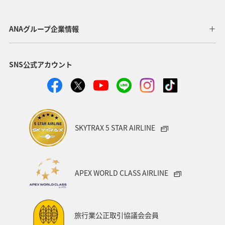
趣味
ゴルフ
歴史・文化・芸術
タチウオ
ANAグループ企業情報
八丈島
ショッピング＆ライフ
北海道
愛媛県
SNS公式アカウント
ライフ
ANAのふるさと納税
和歌山県
ANAマイレージクラブ
ANAグルメマイル
AMC会員専用サービス
ANAショッピング A-style
SKYTRAX 5 STAR AIRLINE
プレミアムメンバー
湖
福岡県
広島県
飛行機
仙台
温泉
年末年始
旅館
APEX WORLD CLASS AIRLINE
日常
ゴールデンウィーク
マリンスポーツ
ハイキング・登山
旅アト
関西地方
大分県
旅行業公正取引協議会会員