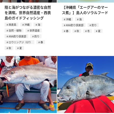
陸と海がつながる濃密な自然
【沖縄県「エーグアーのマー
を満喫。世界自然遺産・西表
ス煮」】島人のソウルフード
島のガイドフィッシング
沖縄
海
西表島
沖縄
海
ANA釣り倶楽部
釣り
自然・植物
世界遺産
春
秋
冬
夏
ANA釣り倶楽部
釣り
ロウニンアジ（GT）
春
秋
夏