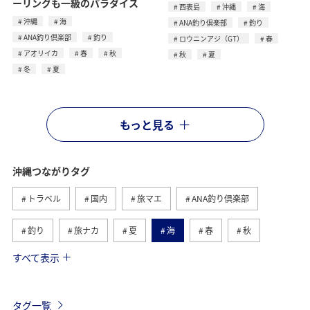
ーリングも一級のパラダイス
西表島
沖縄
海
沖縄
海
ANA釣り倶楽部
釣り
ANA釣り倶楽部
釣り
ロウニンアジ（GT）
春
アオリイカ
春
秋
秋
夏
冬
夏
もっと見る
沖縄つながりタグ
トラベル
国内
旅マエ
ANA釣り倶楽部
釣り
旅ナカ
夏
海
春
秋
すべて表示
自然・植物
アクティビティ
西表島
冬
鹿児島県
ロウニンアジ（GT）
グルメ
石垣
タグ一覧