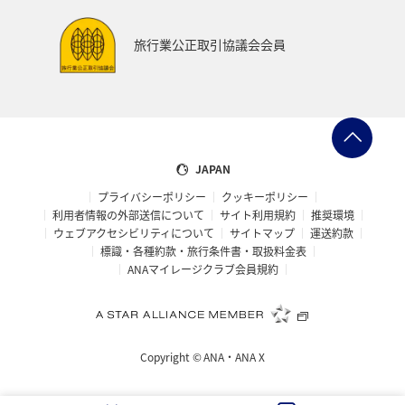
ハイキング・登山
旅アト
関西地方
大分県
旅行業公正取引協議会会員
九州地方
東海地方
四国地方
静岡県
兵庫県
リゾート
ラウンジ
ダイヤモンドサービス
那覇
女子旅
JAPAN
プライバシーポリシー
クッキーポリシー
マイルを使う
日本の歴史・文化・芸術
青森県
利用者情報の外部送信について
サイト利用規約
推奨環境
ウェブアクセシビリティについて
サイトマップ
運送約款
大阪府
標識・各種約款・旅行条件書・取扱料金表
ANAマイレージクラブ会員規約
Copyright ©
ANA・ANA X