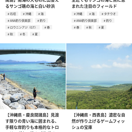
るサンゴ礁の海と白い砂浜
まれた注目のフィールド
石垣
沖縄
海
沖縄
海
タチウオ
ANA釣り倶楽部
釣り
ANA釣り倶楽部
釣り
ロウニンアジ（GT）
春
春
秋
夏
秋
冬
夏
【沖縄県・慶良間諸島】見渡
【沖縄県・西表島】濃密な自
す限りの青い海に囲まれる、
然が作り上げるゲームフィッ
手軽な岸釣りも本格的なトロ
シュの宝庫