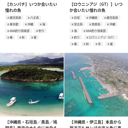
【カンパチ】いつか会いたい
【ロウニンアジ（GT）】いつ
憧れの魚
か会いたい憧れの魚
鹿児島県
八丈島
石垣
沖縄県
鹿児島県
東京都
沖縄
海
宮古島
西表島
沖縄
ANA釣り倶楽部
釣り
海
ANA釣り倶楽部
春
秋
夏
釣り
ロウニンアジ（GT）
春
秋
冬
夏
【沖縄県・石垣島／黒島／鳩
【沖縄県・伊江島】本島から
間島】南海の大ものに出会え
至近でもサンゴの海と魚に恵