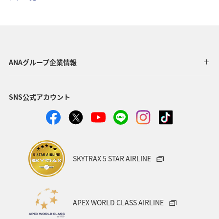
沖縄県
宮古島
世界遺産
家族旅行
マイルを貯める
アオリイカ
東京都
ホテル
趣味
ゴルフ
歴史・文化・芸術
八丈島
ANAグループ企業情報
タチウオ
ショッピング＆ライフ
北海道
愛媛県
SNS公式アカウント
ライフ
ANAのふるさと納税
和歌山県
ANAマイレージクラブ
ANAグルメマイル
AMC会員専用サービス
ANAショッピング A-style
SKYTRAX 5 STAR AIRLINE
プレミアムメンバー
湖
福岡県
広島県
飛行機
仙台
温泉
年末年始
旅館
APEX WORLD CLASS AIRLINE
日常
ゴールデンウィーク
マリンスポーツ