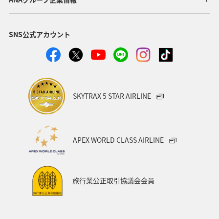
八丈島
ショッピング＆ライフ
北海道
愛媛県
SNS公式アカウント
ライフ
ANAのふるさと納税
和歌山県
ANAマイレージクラブ
ANAグルメマイル
AMC会員専用サービス
ANAショッピング A-style
SKYTRAX 5 STAR AIRLINE
プレミアムメンバー
湖
福岡県
広島県
飛行機
仙台
温泉
年末年始
旅館
APEX WORLD CLASS AIRLINE
日常
ゴールデンウィーク
マリンスポーツ
ハイキング・登山
旅アト
関西地方
大分県
旅行業公正取引協議会会員
九州地方
東海地方
四国地方
静岡県
兵庫県
リゾート
ラウンジ