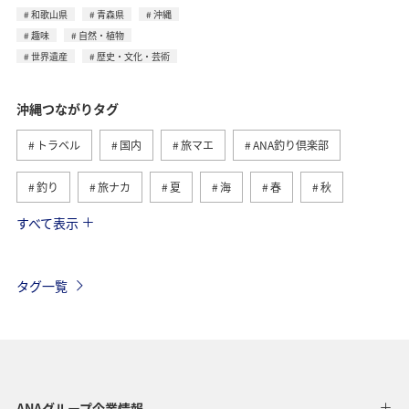
和歌山県
青森県
沖縄
趣味
自然・植物
世界遺産
歴史・文化・芸術
沖縄つながりタグ
トラベル
国内
旅マエ
ANA釣り倶楽部
釣り
旅ナカ
夏
海
春
秋
すべて表示
自然・植物
アクティビティ
西表島
冬
鹿児島県
ロウニンアジ（GT）
グルメ
石垣
タグ一覧
沖縄県
宮古島
世界遺産
家族旅行
マイルを貯める
アオリイカ
東京都
ホテル
趣味
ゴルフ
歴史・文化・芸術
タチウオ
ANAグループ企業情報