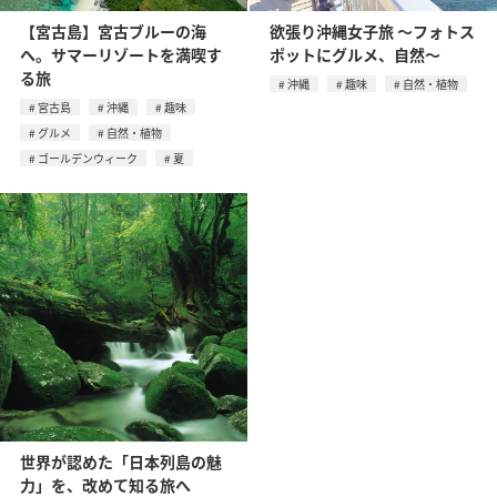
【宮古島】宮古ブルーの海
欲張り沖縄女子旅 〜フォトス
へ。サマーリゾートを満喫す
ポットにグルメ、自然〜
る旅
沖縄
趣味
自然・植物
宮古島
沖縄
趣味
グルメ
自然・植物
ゴールデンウィーク
夏
世界が認めた「日本列島の魅
力」を、改めて知る旅へ