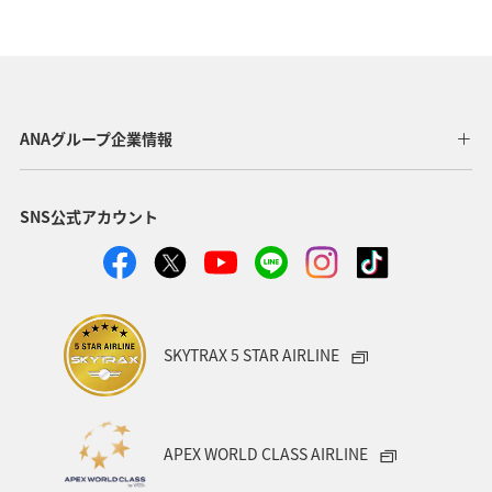
沖縄県
宮古島
世界遺産
家族旅行
マイルを貯める
アオリイカ
東京都
ホテル
趣味
ゴルフ
歴史・文化・芸術
タチウオ
ANAグループ企業情報
八丈島
ショッピング＆ライフ
北海道
愛媛県
SNS公式アカウント
ライフ
ANAのふるさと納税
和歌山県
ANAマイレージクラブ
ANAグルメマイル
AMC会員専用サービス
ANAショッピング A-style
SKYTRAX 5 STAR AIRLINE
プレミアムメンバー
湖
福岡県
広島県
飛行機
仙台
温泉
年末年始
旅館
APEX WORLD CLASS AIRLINE
日常
ゴールデンウィーク
マリンスポーツ