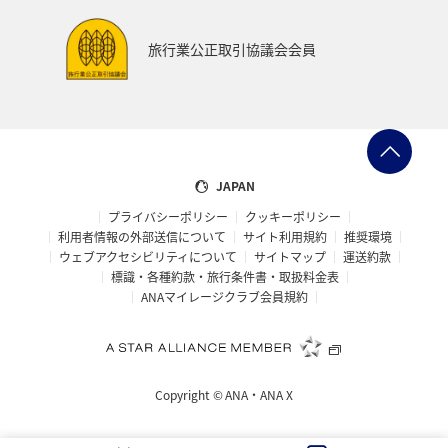
ハイキング・登山
旅アト
関西地方
大分県
旅行業公正取引協議会会員
九州地方
東海地方
四国地方
静岡県
兵庫県
リゾート
ラウンジ
ダイヤモンドサービス
那覇
女子旅
JAPAN
プライバシーポリシー
クッキーポリシー
マイルを使う
日本の歴史・文化・芸術
青森県
利用者情報の外部送信について
サイト利用規約
推奨環境
ウェブアクセシビリティについて
サイトマップ
運送約款
大阪府
標識・各種約款・旅行条件書・取扱料金表
ANAマイレージクラブ会員規約
Copyright ©
ANA・ANA X