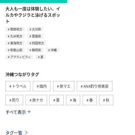
大人も一度は体験したい、イ
ルカやクジラと泳げるスポッ
ト
関西地方
大分県
九州地方
愛媛県
東海地方
四国地方
和歌山県
静岡県
沖縄
アクティビティ
夏
沖縄つながりタグ
トラベル
国内
旅マエ
ANA釣り倶楽部
釣り
旅ナカ
夏
海
春
秋
すべて表示
自然・植物
アクティビティ
西表島
冬
鹿児島県
ロウニンアジ（GT）
グルメ
石垣
タグ一覧