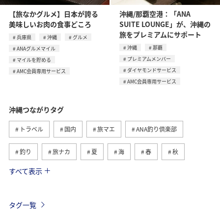
【旅なかグルメ】日本が誇る
沖縄/那覇空港：「ANA
美味しいお肉の食事どころ
SUITE LOUNGE」が、沖縄の
旅をプレミアムにサポート
兵庫県
沖縄
グルメ
沖縄
那覇
ANAグルメマイル
プレミアムメンバー
マイルを貯める
ダイヤモンドサービス
AMC会員専用サービス
AMC会員専用サービス
沖縄つながりタグ
トラベル
国内
旅マエ
ANA釣り倶楽部
釣り
旅ナカ
夏
海
春
秋
すべて表示
自然・植物
アクティビティ
西表島
冬
鹿児島県
ロウニンアジ（GT）
グルメ
石垣
タグ一覧
沖縄県
宮古島
世界遺産
家族旅行