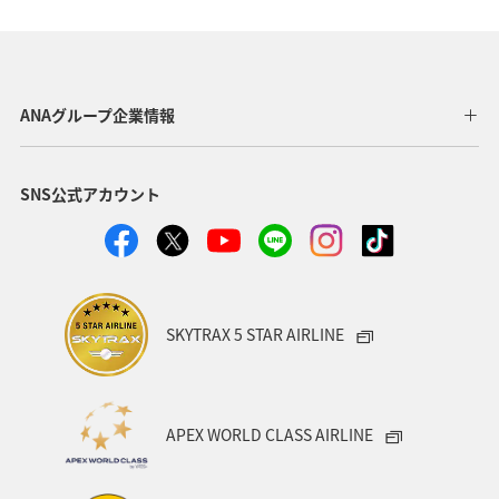
マイルを貯める
アオリイカ
東京都
ホテル
趣味
ゴルフ
歴史・文化・芸術
八丈島
ANAグループ企業情報
タチウオ
ショッピング＆ライフ
北海道
愛媛県
SNS公式アカウント
ライフ
ANAのふるさと納税
和歌山県
ANAマイレージクラブ
ANAグルメマイル
AMC会員専用サービス
ANAショッピング A-style
SKYTRAX 5 STAR AIRLINE
プレミアムメンバー
湖
福岡県
広島県
飛行機
仙台
温泉
年末年始
旅館
APEX WORLD CLASS AIRLINE
日常
ゴールデンウィーク
マリンスポーツ