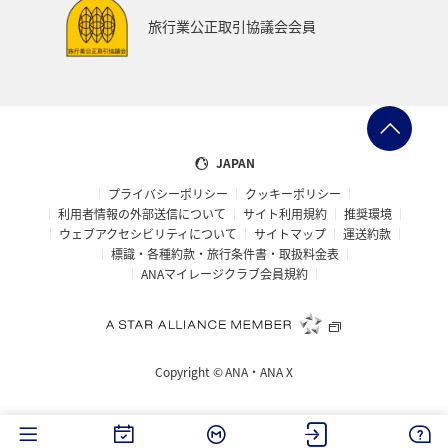
ハイキング・登山
旅アト
関西地方
大分県
旅行業公正取引協議会会員
九州地方
東海地方
四国地方
静岡県
兵庫県
リゾート
ラウンジ
ダイヤモンドサービス
那覇
女子旅
JAPAN
プライバシーポリシー
クッキーポリシー
マイルを使う
日本の歴史・文化・芸術
青森県
利用者情報の外部送信について
サイト利用規約
推奨環境
ウェブアクセシビリティについて
サイトマップ
運送約款
大阪府
標識・各種約款・旅行条件書・取扱料金表
ANAマイレージクラブ会員規約
Copyright ©
ANA・ANA X