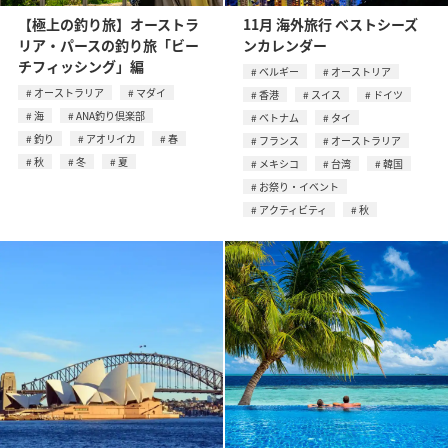
【極上の釣り旅】オーストラ
11月 海外旅行 ベストシーズ
リア・パースの釣り旅「ビー
ンカレンダー
チフィッシング」編
ベルギー
オーストリア
オーストラリア
マダイ
香港
スイス
ドイツ
海
ANA釣り倶楽部
ベトナム
タイ
釣り
アオリイカ
春
フランス
オーストラリア
秋
冬
夏
メキシコ
台湾
韓国
お祭り・イベント
アクティビティ
秋