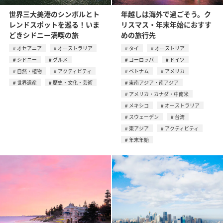
世界三大美港のシンボルとト
年越しは海外で過ごそう。ク
レンドスポットを巡る！いま
リスマス・年末年始におすす
どきシドニー満喫の旅
めの旅行先
オセアニア
オーストラリア
タイ
オーストリア
シドニー
グルメ
ヨーロッパ
ドイツ
自然・植物
アクティビティ
ベトナム
アメリカ
世界遺産
歴史・文化・芸術
東南アジア・南アジア
アメリカ・カナダ・中南米
メキシコ
オーストラリア
スウェーデン
台湾
東アジア
アクティビティ
年末年始