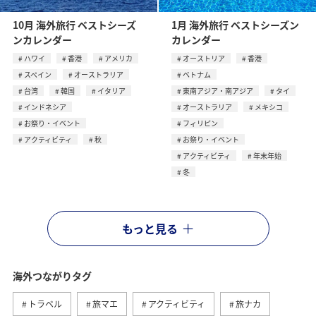
10月 海外旅行 ベストシーズ
1月 海外旅行 ベストシーズン
ンカレンダー
カレンダー
ハワイ
香港
アメリカ
オーストリア
香港
スペイン
オーストラリア
ベトナム
台湾
韓国
イタリア
東南アジア・南アジア
タイ
インドネシア
オーストラリア
メキシコ
お祭り・イベント
フィリピン
アクティビティ
秋
お祭り・イベント
アクティビティ
年末年始
冬
もっと見る
海外つながりタグ
トラベル
旅マエ
アクティビティ
旅ナカ