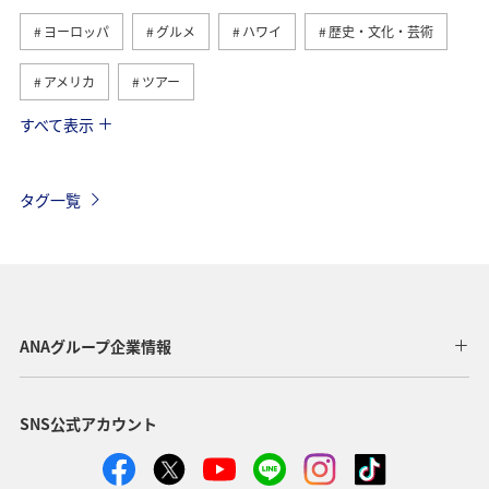
ヨーロッパ
グルメ
ハワイ
歴史・文化・芸術
アメリカ
ツアー
すべて表示
ANA釣り倶楽部
アメリカ・カナダ・中南米
釣り
東南アジア・南アジア
フランス
お祭り・イベント
タグ一覧
夏
ANAマイレージクラブ
オーストラリア
ドイツ
オーストリア
秋
ベトナム
タイ
イギリス
東アジア
メキシコ
韓国
春
ANAグループ企業情報
台湾
世界遺産
オセアニア
冬
イタリア
SNS公式アカウント
カナダ
香港
ホノルル
シンガポール
インドネシア
ベルギー
川
自然・植物