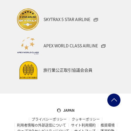
国内
スイス
スペイン
海
趣味
SKYTRAX 5 STAR AIRLINE
フィリピン
家族旅行
年末年始
バンコク
マイルを使う
ニューヨーク
バンクーバー
APEX WORLD CLASS AIRLINE
台北
シドニー
アプリ
ライフ
プレミアムメンバー
ブロンズサービス
旅行業公正取引協議会会員
ANAのサービス
スウェーデン
飛行機
トルコ・アフリカ・中東
マレーシア
ホテル
日常
予約
ショッピング＆ライフ
JAPAN
プライバシーポリシー
クッキーポリシー
ANAショッピング A-style
マリンスポーツ
利用者情報の外部送信について
サイト利用規約
推奨環境
ウェブアクセシビリティについて
サイトマップ
運送約款