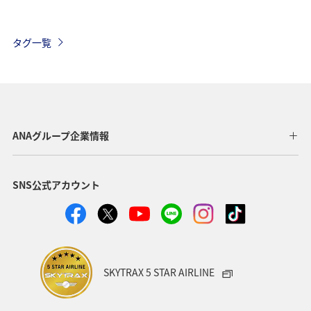
東南アジア・南アジア
フランス
お祭り・イベント
タグ一覧
夏
ANAマイレージクラブ
オーストラリア
ドイツ
オーストリア
秋
ベトナム
タイ
イギリス
東アジア
メキシコ
韓国
春
ANAグループ企業情報
台湾
世界遺産
オセアニア
冬
イタリア
SNS公式アカウント
カナダ
香港
ホノルル
シンガポール
インドネシア
ベルギー
川
自然・植物
国内
スイス
スペイン
海
趣味
SKYTRAX 5 STAR AIRLINE
フィリピン
家族旅行
年末年始
バンコク