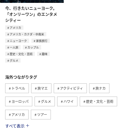
今、行きたいニューヨーク。
「オンリーワン」のエンタメ
シティー
アメリカ
アメリカ・カナダ・中南米
ニューヨーク
家族旅行
一人旅
カップル
歴史・文化・芸術
趣味
グルメ
海外つながりタグ
トラベル
旅マエ
アクティビティ
旅ナカ
ヨーロッパ
グルメ
ハワイ
歴史・文化・芸術
アメリカ
ツアー
すべて表示
ANA釣り倶楽部
アメリカ・カナダ・中南米
釣り