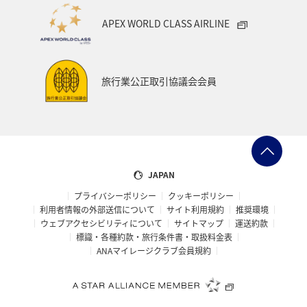
マイルを使う
ニューヨーク
バンクーバー
APEX WORLD CLASS AIRLINE
台北
シドニー
アプリ
ライフ
プレミアムメンバー
ブロンズサービス
旅行業公正取引協議会会員
ANAのサービス
スウェーデン
飛行機
トルコ・アフリカ・中東
マレーシア
ホテル
日常
予約
ショッピング＆ライフ
JAPAN
プライバシーポリシー
クッキーポリシー
ANAショッピング A-style
マリンスポーツ
利用者情報の外部送信について
サイト利用規約
推奨環境
ウェブアクセシビリティについて
サイトマップ
運送約款
サイクリング
旅アト
トラウト
標識・各種約款・旅行条件書・取扱料金表
ANAマイレージクラブ会員規約
ニュージーランド
クリスマス
シアトル
スーパーフライヤーズ
ダイヤモンドサービス