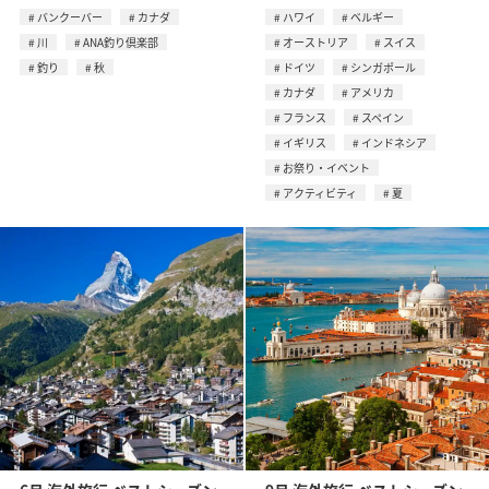
バンクーバー
カナダ
ハワイ
ベルギー
川
ANA釣り倶楽部
オーストリア
スイス
釣り
秋
ドイツ
シンガポール
カナダ
アメリカ
フランス
スペイン
イギリス
インドネシア
お祭り・イベント
アクティビティ
夏