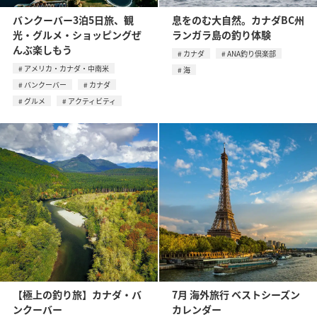
バンクーバー3泊5日旅、観
息をのむ大自然。カナダBC州
光・グルメ・ショッピングぜ
ランガラ島の釣り体験
んぶ楽しもう
カナダ
ANA釣り倶楽部
アメリカ・カナダ・中南米
海
バンクーバー
カナダ
グルメ
アクティビティ
【極上の釣り旅】カナダ・バ
7月 海外旅行 ベストシーズン
ンクーバー
カレンダー