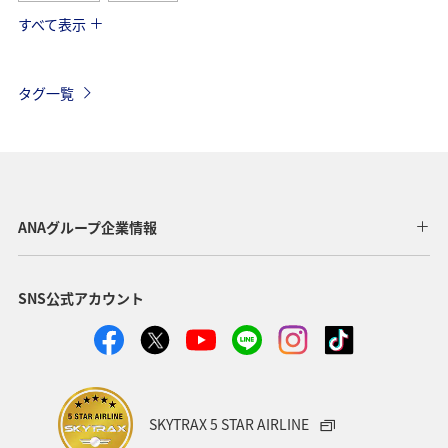
すべて表示
ANA釣り倶楽部
アメリカ・カナダ・中南米
釣り
東南アジア・南アジア
フランス
お祭り・イベント
タグ一覧
夏
ANAマイレージクラブ
オーストラリア
ドイツ
オーストリア
秋
ベトナム
タイ
イギリス
東アジア
メキシコ
韓国
春
ANAグループ企業情報
台湾
世界遺産
オセアニア
冬
イタリア
SNS公式アカウント
カナダ
香港
ホノルル
シンガポール
インドネシア
ベルギー
川
自然・植物
国内
スイス
スペイン
海
趣味
SKYTRAX 5 STAR AIRLINE
フィリピン
家族旅行
年末年始
バンコク