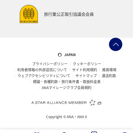
プレミアムメンバー
ブロンズサービス
旅行業公正取引協議会会員
ANAのサービス
スウェーデン
飛行機
トルコ・アフリカ・中東
マレーシア
ホテル
日常
予約
ショッピング＆ライフ
JAPAN
プライバシーポリシー
クッキーポリシー
ANAショッピング A-style
マリンスポーツ
利用者情報の外部送信について
サイト利用規約
推奨環境
ウェブアクセシビリティについて
サイトマップ
運送約款
サイクリング
旅アト
トラウト
標識・各種約款・旅行条件書・取扱料金表
ANAマイレージクラブ会員規約
ニュージーランド
クリスマス
シアトル
スーパーフライヤーズ
ダイヤモンドサービス
Copyright ©
ANA・ANA X
マイルを貯める
プラチナサービス
ラウンジ
関東・甲信越地方
ハノイ
ミュンヘン