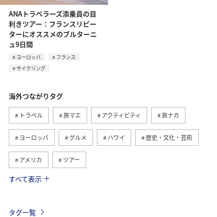
ANAトラベラーズ添乗員の目
利きツアー：フランスリピー
ターにオススメのブルターニ
ュ9日間
ヨーロッパ
フランス
サイクリング
海外つながりタグ
トラベル
旅マエ
アクティビティ
旅ナカ
ヨーロッパ
グルメ
ハワイ
歴史・文化・芸術
アメリカ
ツアー
すべて表示
ANA釣り倶楽部
アメリカ・カナダ・中南米
釣り
東南アジア・南アジア
フランス
お祭り・イベント
タグ一覧