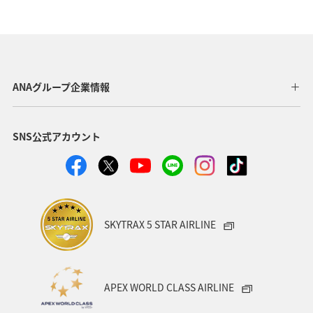
夏
ANAマイレージクラブ
オーストラリア
ドイツ
オーストリア
秋
ベトナム
タイ
イギリス
東アジア
メキシコ
韓国
春
ANAグループ企業情報
台湾
世界遺産
オセアニア
冬
イタリア
SNS公式アカウント
カナダ
香港
ホノルル
シンガポール
インドネシア
ベルギー
川
自然・植物
国内
スイス
スペイン
海
趣味
SKYTRAX 5 STAR AIRLINE
フィリピン
家族旅行
年末年始
バンコク
マイルを使う
ニューヨーク
バンクーバー
APEX WORLD CLASS AIRLINE
台北
シドニー
アプリ
ライフ