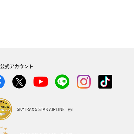
タイ
イギリス
東アジア
カナダ
香港
ホノルル
スペイン
海
趣味
S公式アカウント
バンクーバー
台北
ービス
スウェーデン
飛行機
イフ
ANAショッピング A-style
SKYTRAX 5 STAR AIRLINE
マス
シアトル
ラウンジ
関東・甲信越地方