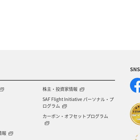
リア
ドイツ
オーストリア
秋
ベトナム
世界遺産
オセアニア
冬
イタリア
ベルギー
川
自然・植物
国内
スイス
SN
始
バンコク
マイルを使う
ニューヨーク
プレミアムメンバー
ブロンズサービス
ANAのサ
株主・投資家情報
SAF Flight Initiative パーソナル・プ
ア
ホテル
日常
予約
ショッピング＆ラ
ログラム
カーボン・オフセットプログラム
旅アト
トラウト
ニュージーランド
クリス
情報
ドサービス
マイルを貯める
プラチナサービス