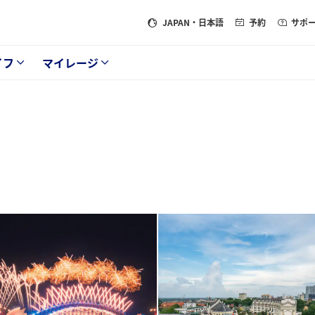
JAPAN
・日本語
予約
サポ
イフ
マイレージ