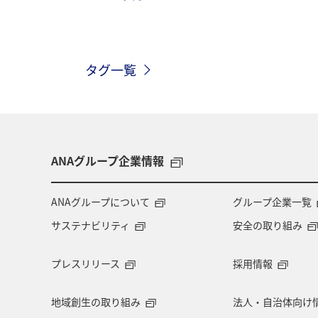
ANAマイレージクラブ
オーストラ
タグ一覧
メキシコ
韓国
春
台湾
シンガポール
インドネシア
フィリピン
家族旅行
年末年
ANAグループ企業情報
シドニー
アプリ
ライフ
ANAグループについて
グループ企業一覧
サステナビリティ
安全の取り組み
トルコ・アフリカ・中東
マレーシ
プレスリリース
採用情報
マリンスポーツ
サイクリング
地域創生の取り組み
法人・自治体向け
スーパーフライヤーズ
ダイヤモン