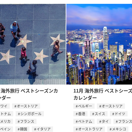
月 海外旅行 ベストシーズンカ
11月 海外旅行 ベストシー
ンダー
カレンダー
ハワイ
オーストリア
ベルギー
オーストリア
ベトナム
シンガポール
香港
スイス
ドイツ
アメリカ
フランス
ベトナム
タイ
フラン
スペイン
韓国
イタリア
オーストラリア
メキシコ