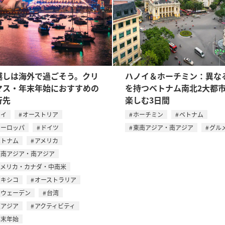
越しは海外で過ごそう。クリ
ハノイ＆ホーチミン：異な
マス・年末年始におすすめの
を持つベトナム南北2大都
行先
楽しむ3日間
タイ
オーストリア
ホーチミン
ベトナム
ヨーロッパ
ドイツ
東南アジア・南アジア
グル
ベトナム
アメリカ
東南アジア・南アジア
アメリカ・カナダ・中南米
メキシコ
オーストラリア
スウェーデン
台湾
東アジア
アクティビティ
年末年始