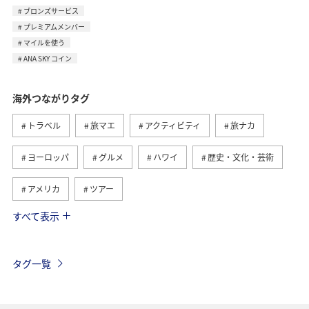
ブロンズサービス
プレミアムメンバー
マイルを使う
ANA SKY コイン
海外つながりタグ
トラベル
旅マエ
アクティビティ
旅ナカ
ヨーロッパ
グルメ
ハワイ
歴史・文化・芸術
アメリカ
ツアー
すべて表示
ANA釣り倶楽部
アメリカ・カナダ・中南米
釣り
東南アジア・南アジア
フランス
お祭り・イベント
タグ一覧
夏
ANAマイレージクラブ
オーストラリア