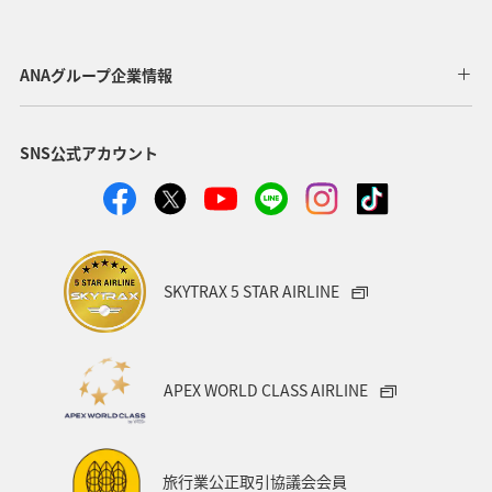
ドイツ
オーストリア
秋
ベトナム
タイ
イギリス
東アジア
メキシコ
韓国
春
ANAグループ企業情報
台湾
世界遺産
オセアニア
冬
イタリア
SNS公式アカウント
カナダ
香港
ホノルル
シンガポール
インドネシア
ベルギー
川
自然・植物
国内
スイス
スペイン
海
趣味
SKYTRAX 5 STAR AIRLINE
フィリピン
家族旅行
年末年始
バンコク
マイルを使う
ニューヨーク
バンクーバー
APEX WORLD CLASS AIRLINE
台北
シドニー
アプリ
ライフ
プレミアムメンバー
ブロンズサービス
旅行業公正取引協議会会員