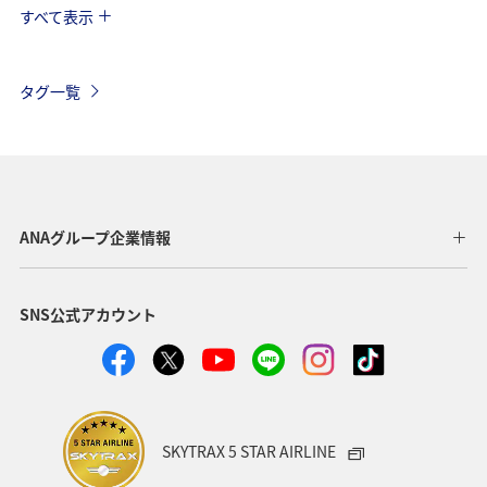
すべて表示
ANA釣り倶楽部
アメリカ・カナダ・中南米
釣り
東南アジア・南アジア
フランス
お祭り・イベント
タグ一覧
夏
ANAマイレージクラブ
オーストラリア
ドイツ
オーストリア
秋
ベトナム
タイ
イギリス
東アジア
メキシコ
韓国
春
ANAグループ企業情報
台湾
世界遺産
オセアニア
冬
イタリア
SNS公式アカウント
カナダ
香港
ホノルル
シンガポール
インドネシア
ベルギー
川
自然・植物
国内
スイス
スペイン
海
趣味
SKYTRAX 5 STAR AIRLINE
フィリピン
家族旅行
年末年始
バンコク