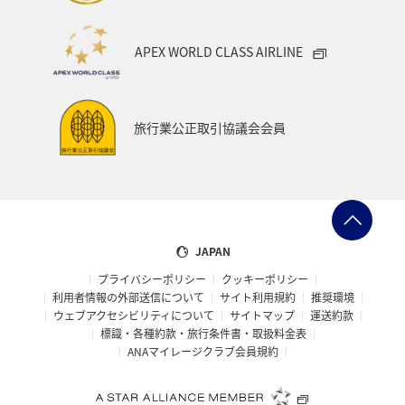
マイルを使う
ニューヨーク
バンクーバー
APEX WORLD CLASS AIRLINE
台北
シドニー
アプリ
ライフ
プレミアムメンバー
ブロンズサービス
旅行業公正取引協議会会員
ANAのサービス
スウェーデン
飛行機
トルコ・アフリカ・中東
マレーシア
ホテル
日常
予約
ショッピング＆ライフ
JAPAN
プライバシーポリシー
クッキーポリシー
ANAショッピング A-style
マリンスポーツ
利用者情報の外部送信について
サイト利用規約
推奨環境
ウェブアクセシビリティについて
サイトマップ
運送約款
サイクリング
旅アト
トラウト
標識・各種約款・旅行条件書・取扱料金表
ANAマイレージクラブ会員規約
ニュージーランド
クリスマス
シアトル
スーパーフライヤーズ
ダイヤモンドサービス