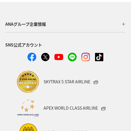
ドイツ
オーストリア
秋
ベトナム
タイ
イギリス
東アジア
メキシコ
韓国
春
ANAグループ企業情報
台湾
世界遺産
オセアニア
冬
イタリア
SNS公式アカウント
カナダ
香港
ホノルル
シンガポール
インドネシア
ベルギー
川
自然・植物
国内
スイス
スペイン
海
趣味
SKYTRAX 5 STAR AIRLINE
フィリピン
家族旅行
年末年始
バンコク
マイルを使う
ニューヨーク
バンクーバー
APEX WORLD CLASS AIRLINE
台北
シドニー
アプリ
ライフ
プレミアムメンバー
ブロンズサービス