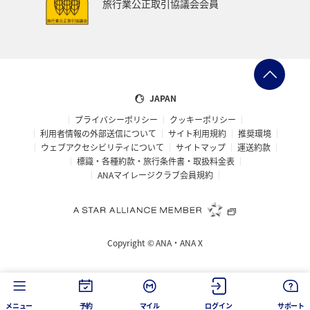
旅行業公正取引協議会会員
ANAのサービス
スウェーデン
飛行機
トルコ・アフリカ・中東
マレーシア
ホテル
日常
予約
ショッピング＆ライフ
JAPAN
プライバシーポリシー
クッキーポリシー
ANAショッピング A-style
マリンスポーツ
利用者情報の外部送信について
サイト利用規約
推奨環境
ウェブアクセシビリティについて
サイトマップ
運送約款
サイクリング
旅アト
トラウト
標識・各種約款・旅行条件書・取扱料金表
ANAマイレージクラブ会員規約
ニュージーランド
クリスマス
シアトル
スーパーフライヤーズ
ダイヤモンドサービス
Copyright ©
ANA・ANA X
マイルを貯める
プラチナサービス
ラウンジ
関東・甲信越地方
ハノイ
ミュンヘン
メニュー
予約
マイル
ログイン
サポート