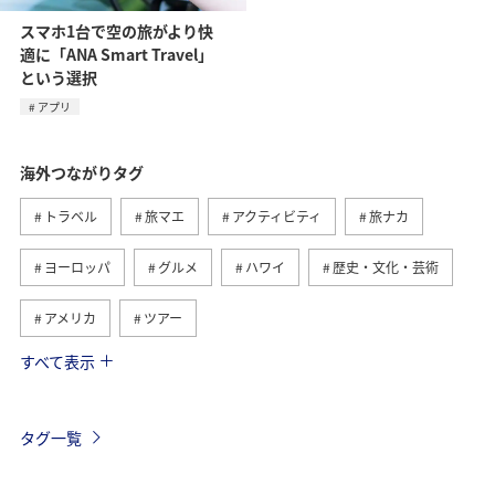
スマホ1台で空の旅がより快
適に「ANA Smart Travel」
という選択
アプリ
海外つながりタグ
トラベル
旅マエ
アクティビティ
旅ナカ
ヨーロッパ
グルメ
ハワイ
歴史・文化・芸術
アメリカ
ツアー
すべて表示
ANA釣り倶楽部
アメリカ・カナダ・中南米
釣り
東南アジア・南アジア
フランス
お祭り・イベント
タグ一覧
夏
ANAマイレージクラブ
オーストラリア