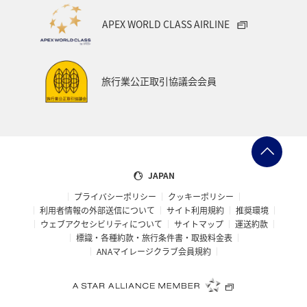
マイルを使う
ニューヨーク
バンクーバー
APEX WORLD CLASS AIRLINE
台北
シドニー
アプリ
ライフ
プレミアムメンバー
ブロンズサービス
旅行業公正取引協議会会員
ANAのサービス
スウェーデン
飛行機
トルコ・アフリカ・中東
マレーシア
ホテル
日常
予約
ショッピング＆ライフ
JAPAN
プライバシーポリシー
クッキーポリシー
ANAショッピング A-style
マリンスポーツ
利用者情報の外部送信について
サイト利用規約
推奨環境
ウェブアクセシビリティについて
サイトマップ
運送約款
サイクリング
旅アト
トラウト
標識・各種約款・旅行条件書・取扱料金表
ANAマイレージクラブ会員規約
ニュージーランド
クリスマス
シアトル
スーパーフライヤーズ
ダイヤモンドサービス