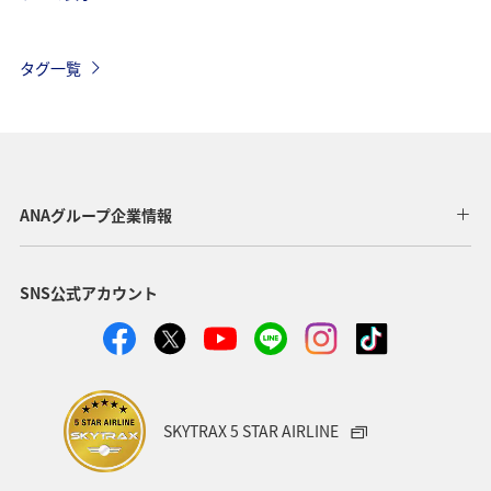
東南アジア・南アジア
フランス
お祭り・イベント
タグ一覧
夏
ANAマイレージクラブ
オーストラリア
ドイツ
オーストリア
秋
ベトナム
タイ
イギリス
東アジア
メキシコ
韓国
春
ANAグループ企業情報
台湾
世界遺産
オセアニア
冬
イタリア
SNS公式アカウント
カナダ
香港
ホノルル
シンガポール
インドネシア
ベルギー
川
自然・植物
国内
スイス
スペイン
海
趣味
SKYTRAX 5 STAR AIRLINE
フィリピン
家族旅行
年末年始
バンコク