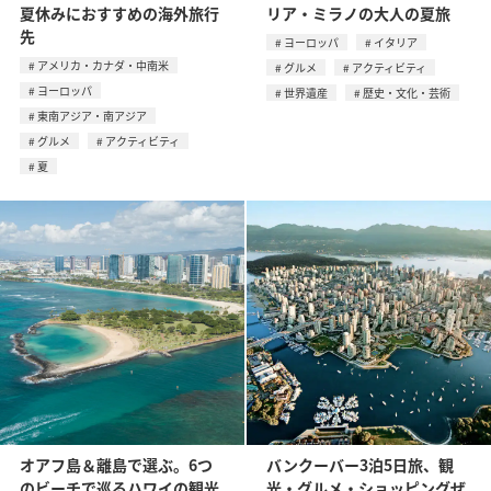
夏休みにおすすめの海外旅行
リア・ミラノの大人の夏旅
先
ヨーロッパ
イタリア
アメリカ・カナダ・中南米
グルメ
アクティビティ
ヨーロッパ
世界遺産
歴史・文化・芸術
東南アジア・南アジア
グルメ
アクティビティ
夏
オアフ島＆離島で選ぶ。6つ
バンクーバー3泊5日旅、観
のビーチで巡るハワイの観光
光・グルメ・ショッピングぜ