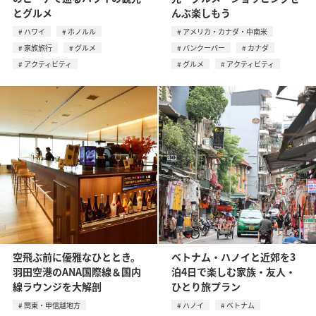
とグルメ
んぶ楽しもう
ハワイ
ホノルル
アメリカ・カナダ・中南米
家族旅行
グルメ
バンクーバー
カナダ
アクティビティ
グルメ
アクティビティ
空飛ぶ前に優雅なひととき。
ベトナム・ハノイと近郊を3
羽田空港のANA国際線＆国内
泊4日で楽しむ家族・友人・
線ラウンジを大解剖
ひとり旅プラン
関東・甲信越地方
ハノイ
ベトナム