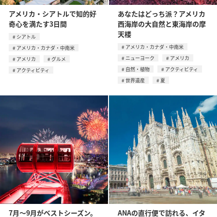
アメリカ・シアトルで知的好
あなたはどっち派？アメリカ
奇心を満たす3日間
西海岸の大自然と東海岸の摩
天楼
シアトル
アメリカ・カナダ・中南米
アメリカ・カナダ・中南米
ニューヨーク
アメリカ
アメリカ
グルメ
自然・植物
アクティビティ
アクティビティ
世界遺産
夏
7月〜9月がベストシーズン。
ANAの直行便で訪れる、イタ