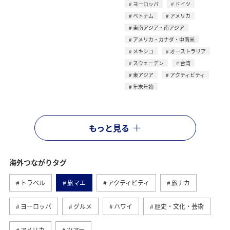
ヨーロッパ
ドイツ
ベトナム
アメリカ
東南アジア・南アジア
アメリカ・カナダ・中南米
メキシコ
オーストラリア
スウェーデン
台湾
東アジア
アクティビティ
年末年始
もっと見る
海外つながりタグ
トラベル
旅マエ
アクティビティ
旅ナカ
ヨーロッパ
グルメ
ハワイ
歴史・文化・芸術
アメリカ
ツアー