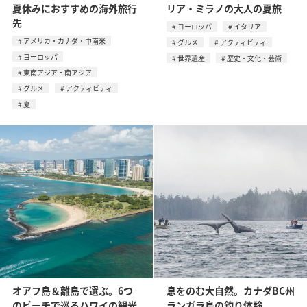
夏休みにおすすめの海外旅行
リア・ミラノの大人の夏旅
先
ヨーロッパ
イタリア
アメリカ・カナダ・中南米
グルメ
アクティビティ
ヨーロッパ
世界遺産
歴史・文化・芸術
東南アジア・南アジア
グルメ
アクティビティ
夏
オアフ島＆離島で選ぶ。6つ
息をのむ大自然。カナダBC州
のビーチで巡るハワイの観光
ランガラ島の釣り体験