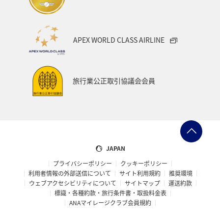
フィリピン
家族旅行
年末年始
バンコク
マイルを使う
ニューヨーク
バンクーバー
APEX WORLD CLASS AIRLINE
台北
シドニー
アプリ
ライフ
プレミアムメンバー
ブロンズサービス
旅行業公正取引協議会会員
ANAのサービス
スウェーデン
飛行機
トルコ・アフリカ・中東
マレーシア
ホテル
日常
予約
ショッピング＆ライフ
JAPAN
プライバシーポリシー
クッキーポリシー
ANAショッピング A-style
マリンスポーツ
利用者情報の外部送信について
サイト利用規約
推奨環境
ウェブアクセシビリティについて
サイトマップ
運送約款
サイクリング
旅アト
トラウト
標識・各種約款・旅行条件書・取扱料金表
ANAマイレージクラブ会員規約
ニュージーランド
クリスマス
シアトル