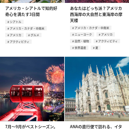
アメリカ・シアトルで知的好
あなたはどっち派？アメリカ
奇心を満たす3日間
西海岸の大自然と東海岸の摩
天楼
シアトル
アメリカ・カナダ・中南米
アメリカ・カナダ・中南米
ニューヨーク
アメリカ
アメリカ
グルメ
自然・植物
アクティビティ
アクティビティ
世界遺産
夏
7月〜9月がベストシーズン。
ANAの直行便で訪れる、イタ