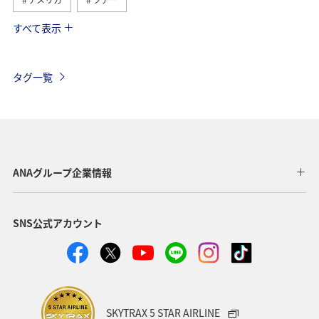
すべて表示
ANA釣り倶楽部
アメリカ・カナダ・中南米
釣り
東南アジア・南アジア
フランス
お祭り・イベント
タグ一覧
夏
ANAマイレージクラブ
オーストラリア
ドイツ
オーストリア
秋
ベトナム
タイ
イギリス
東アジア
メキシコ
韓国
春
ANAグループ企業情報
台湾
世界遺産
オセアニア
冬
イタリア
SNS公式アカウント
カナダ
香港
ホノルル
シンガポール
インドネシア
ベルギー
川
自然・植物
国内
スイス
スペイン
海
趣味
SKYTRAX 5 STAR AIRLINE