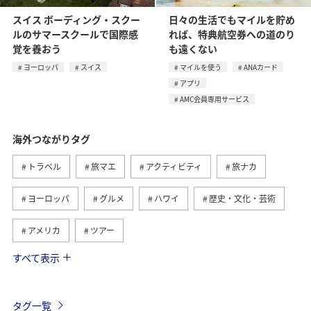
スイス ボーディング・スクー
日々の生活でもマイルを貯め
ルのサマースクールで国際感
れば、特典航空券への道のり
覚を養おう
も遠くない
ヨーロッパ
スイス
マイルを使う
ANAカード
アプリ
AMC会員専用サービス
海外つながりタグ
トラベル
旅マエ
アクティビティ
旅ナカ
ヨーロッパ
グルメ
ハワイ
歴史・文化・芸術
アメリカ
ツアー
すべて表示
ANA釣り倶楽部
アメリカ・カナダ・中南米
釣り
東南アジア・南アジア
フランス
お祭り・イベント
タグ一覧