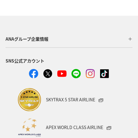
夏
ANAマイレージクラブ
オーストラリア
ドイツ
オーストリア
秋
ベトナム
タイ
イギリス
東アジア
メキシコ
韓国
春
ANAグループ企業情報
台湾
世界遺産
オセアニア
冬
イタリア
SNS公式アカウント
カナダ
香港
ホノルル
シンガポール
インドネシア
ベルギー
川
自然・植物
国内
スイス
スペイン
海
趣味
SKYTRAX 5 STAR AIRLINE
フィリピン
家族旅行
年末年始
バンコク
マイルを使う
ニューヨーク
バンクーバー
APEX WORLD CLASS AIRLINE
台北
シドニー
アプリ
ライフ