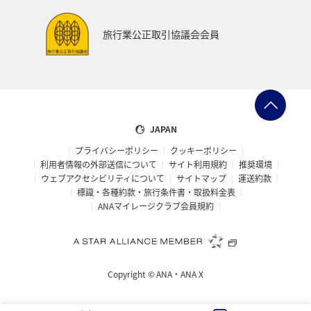
プレミアムメンバー
ブロンズサービス
旅行業公正取引協議会会員
ANAのサービス
スウェーデン
飛行機
トルコ・アフリカ・中東
マレーシア
ホテル
日常
予約
ショッピング＆ライフ
JAPAN
プライバシーポリシー
クッキーポリシー
ANAショッピング A-style
マリンスポーツ
利用者情報の外部送信について
サイト利用規約
推奨環境
ウェブアクセシビリティについて
サイトマップ
運送約款
サイクリング
旅アト
トラウト
標識・各種約款・旅行条件書・取扱料金表
ANAマイレージクラブ会員規約
ニュージーランド
クリスマス
シアトル
スーパーフライヤーズ
ダイヤモンドサービス
Copyright ©
ANA・ANA X
マイルを貯める
プラチナサービス
ラウンジ
関東・甲信越地方
ハノイ
ミュンヘン