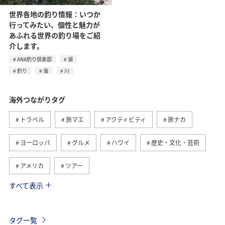
世界各地の釣り情報：いつか
行ってみたい、個性と魅力が
あふれる世界の釣り場をご紹
介します。
ANA釣り倶楽部
湖
釣り
海
川
海外つながりタグ
トラベル
旅マエ
アクティビティ
旅ナカ
ヨーロッパ
グルメ
ハワイ
歴史・文化・芸術
アメリカ
ツアー
すべて表示
ANA釣り倶楽部
アメリカ・カナダ・中南米
釣り
東南アジア・南アジア
フランス
お祭り・イベント
タグ一覧