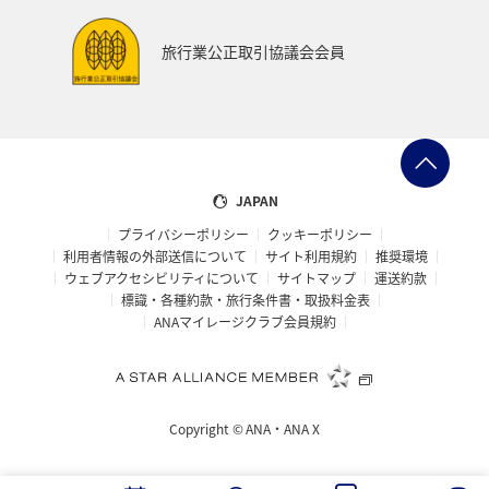
プレミアムメンバー
ブロンズサービス
旅行業公正取引協議会会員
ANAのサービス
スウェーデン
飛行機
トルコ・アフリカ・中東
マレーシア
ホテル
日常
予約
ショッピング＆ライフ
JAPAN
プライバシーポリシー
クッキーポリシー
ANAショッピング A-style
マリンスポーツ
利用者情報の外部送信について
サイト利用規約
推奨環境
ウェブアクセシビリティについて
サイトマップ
運送約款
サイクリング
旅アト
トラウト
標識・各種約款・旅行条件書・取扱料金表
ANAマイレージクラブ会員規約
ニュージーランド
クリスマス
シアトル
スーパーフライヤーズ
ダイヤモンドサービス
Copyright ©
ANA・ANA X
マイルを貯める
プラチナサービス
ラウンジ
関東・甲信越地方
ハノイ
ミュンヘン