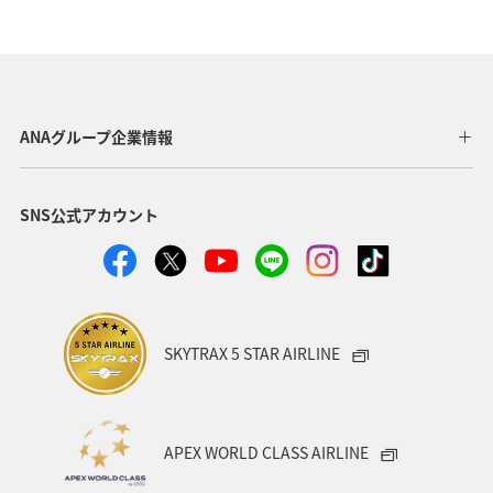
夏
ANAマイレージクラブ
オーストラリア
ドイツ
オーストリア
秋
ベトナム
タイ
イギリス
東アジア
メキシコ
韓国
春
ANAグループ企業情報
台湾
世界遺産
オセアニア
冬
イタリア
SNS公式アカウント
カナダ
香港
ホノルル
シンガポール
インドネシア
ベルギー
川
自然・植物
国内
スイス
スペイン
海
趣味
SKYTRAX 5 STAR AIRLINE
フィリピン
家族旅行
年末年始
バンコク
マイルを使う
ニューヨーク
バンクーバー
APEX WORLD CLASS AIRLINE
台北
シドニー
アプリ
ライフ