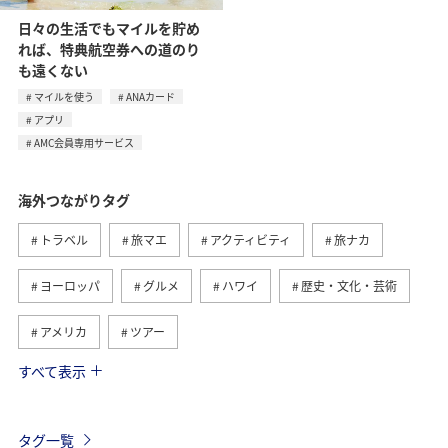
日々の生活でもマイルを貯め
れば、特典航空券への道のり
も遠くない
マイルを使う
ANAカード
アプリ
AMC会員専用サービス
海外つながりタグ
トラベル
旅マエ
アクティビティ
旅ナカ
ヨーロッパ
グルメ
ハワイ
歴史・文化・芸術
アメリカ
ツアー
すべて表示
ANA釣り倶楽部
アメリカ・カナダ・中南米
釣り
東南アジア・南アジア
フランス
お祭り・イベント
タグ一覧