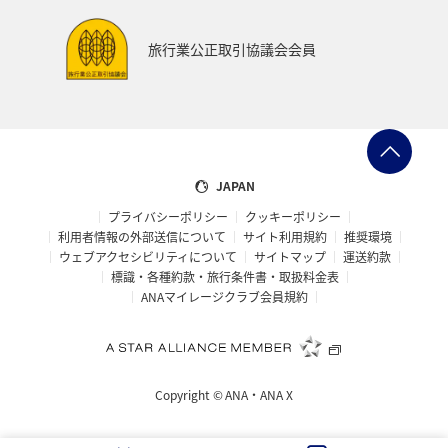
プレミアムメンバー
ブロンズサービス
旅行業公正取引協議会会員
ANAのサービス
スウェーデン
飛行機
トルコ・アフリカ・中東
マレーシア
ホテル
日常
予約
ショッピング＆ライフ
JAPAN
プライバシーポリシー
クッキーポリシー
ANAショッピング A-style
マリンスポーツ
利用者情報の外部送信について
サイト利用規約
推奨環境
ウェブアクセシビリティについて
サイトマップ
運送約款
サイクリング
旅アト
トラウト
標識・各種約款・旅行条件書・取扱料金表
ANAマイレージクラブ会員規約
ニュージーランド
クリスマス
シアトル
スーパーフライヤーズ
ダイヤモンドサービス
Copyright ©
ANA・ANA X
マイルを貯める
プラチナサービス
ラウンジ
関東・甲信越地方
ハノイ
ミュンヘン