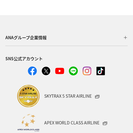
夏
ANAマイレージクラブ
オーストラリア
ドイツ
オーストリア
秋
ベトナム
タイ
イギリス
東アジア
メキシコ
韓国
春
ANAグループ企業情報
台湾
世界遺産
オセアニア
冬
イタリア
SNS公式アカウント
カナダ
香港
ホノルル
シンガポール
インドネシア
ベルギー
川
自然・植物
国内
スイス
スペイン
海
趣味
SKYTRAX 5 STAR AIRLINE
フィリピン
家族旅行
年末年始
バンコク
マイルを使う
ニューヨーク
バンクーバー
APEX WORLD CLASS AIRLINE
台北
シドニー
アプリ
ライフ