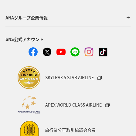
イギリス
東アジア
メキシコ
韓国
春
ANAグループ企業情報
台湾
世界遺産
オセアニア
冬
イタリア
SNS公式アカウント
カナダ
香港
ホノルル
シンガポール
インドネシア
ベルギー
川
自然・植物
国内
スイス
スペイン
海
趣味
SKYTRAX 5 STAR AIRLINE
フィリピン
家族旅行
年末年始
バンコク
マイルを使う
ニューヨーク
バンクーバー
APEX WORLD CLASS AIRLINE
台北
シドニー
アプリ
ライフ
プレミアムメンバー
ブロンズサービス
旅行業公正取引協議会会員