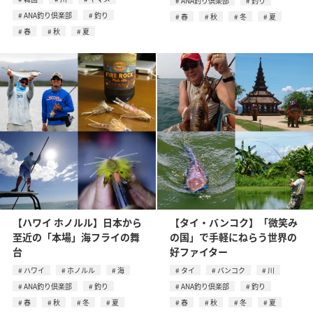
ANA釣り倶楽部
釣り
ANA釣り倶楽部
釣り
春
秋
冬
夏
春
秋
夏
【ハワイ ホノルル】日本から
【タイ・バンコク】「微笑み
至近の「本場」海フライの舞
の国」で手軽にねらう世界の
台
好ファイター
ハワイ
ホノルル
海
タイ
バンコク
川
ANA釣り倶楽部
釣り
ANA釣り倶楽部
釣り
春
秋
冬
夏
春
秋
冬
夏