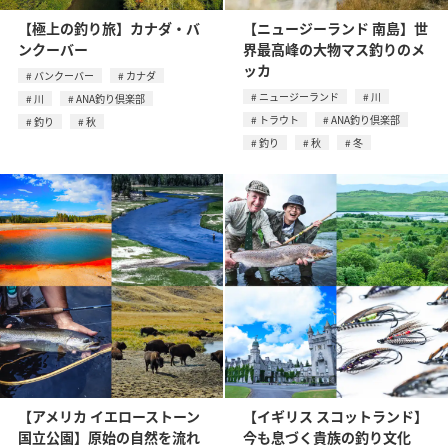
【極上の釣り旅】カナダ・バ
【ニュージーランド 南島】世
ンクーバー
界最高峰の大物マス釣りのメ
ッカ
バンクーバー
カナダ
ニュージーランド
川
川
ANA釣り倶楽部
トラウト
ANA釣り倶楽部
釣り
秋
釣り
秋
冬
【アメリカ イエローストーン
【イギリス スコットランド】
国立公園】原始の自然を流れ
今も息づく貴族の釣り文化