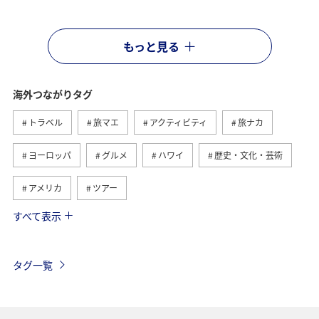
もっと見る
海外つながりタグ
トラベル
旅マエ
アクティビティ
旅ナカ
ヨーロッパ
グルメ
ハワイ
歴史・文化・芸術
アメリカ
ツアー
すべて表示
ANA釣り倶楽部
アメリカ・カナダ・中南米
釣り
東南アジア・南アジア
フランス
お祭り・イベント
タグ一覧
夏
ANAマイレージクラブ
オーストラリア
ドイツ
オーストリア
秋
ベトナム
タイ