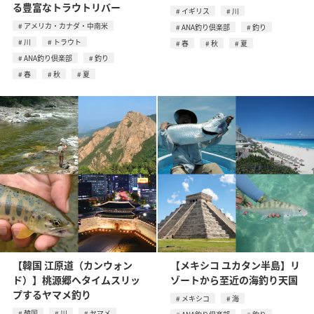
る豊富なトラウトリバー
イギリス
川
アメリカ・カナダ・中南米
ANA釣り倶楽部
釣り
川
トラウト
春
秋
夏
ANA釣り倶楽部
釣り
春
秋
夏
【韓国 江原道（カンウォン
【メキシコ ユカタン半島】リ
ド）】桃源郷へタイムスリッ
ゾートから至近の海釣り天国
プするヤマメ釣り
メキシコ
海
韓国
川
ヤマメ