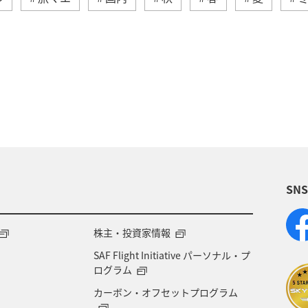
オリイカ
川
長崎県
湖
鹿児島県
福岡県
千葉県
愛媛県
アクティビティ
マアジ
大分県
八丈島
イシダイ
タチウ
宮城県
趣味
ブリ
和歌山県
トラウト
SN
ズキ
石垣
沖縄県
宮古島
新潟県
福井県
ANAのふるさと納税
自然・植物
世
株主・投資家情報
SAF Flight Initiative パーソナル・プ
ワーケーション
アユ
仙台
島根県
ログラム
カーボン・オフセットプログラム
本県
オーストラリア
神戸
カナダ
旅ア