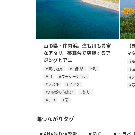
山形県・庄内浜。海も川も豊富
【
なアタリ。夢舞台で堪能するア
マ
ジングとアユ
東北地方
山形県
海
川
ワーケーション
スズキ
マアジ
ANA釣り倶楽部
釣り
アユ
夏
海つながりタグ
ANA釣り倶楽部
釣り
トラベ