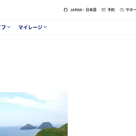
JAPAN
・日本語
予約
サポ
イフ
マイレージ