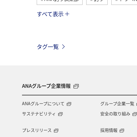
すべて表示
沖縄
北海道
マダイ
ア
東京都
ライフ
クロダイ
タグ一覧
海外
グルメ
九州地方
兵庫県
西表島
東北地方
ANAグルメマイル
山形県
ス
ANAグループ企業情報
石川県
徳島県
四国地方
ANAグループについて
グループ企業一覧
サステナビリティ
安全の取り組み
マイルを貯める
関東・甲信越地方
プレスリリース
採用情報
ホノルル
知床
釧路
熊