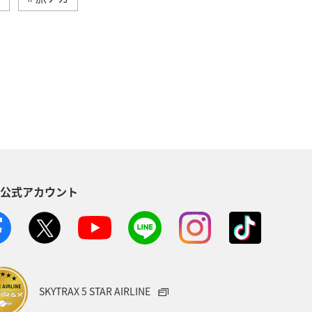
メジナ
静岡県
神奈川県
ロウニンアジ（GT）
高知県
オ
宮崎県
関西地方
東海地方
佐賀県
S公式アカウント
愛知県
北陸地方
南伊豆
界遺産
三重県
山口県
メキシコ
ハワイ
SKYTRAX 5 STAR AIRLINE
ト
ショッピング＆ライフ