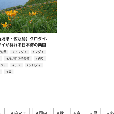
新潟県・佐渡島】クロダイ、
ダイが群れる日本海の楽園
新潟県
イシダイ
マダイ
海
ANA釣り倶楽部
釣り
メジナ
アユ
クロダイ
春
夏
ル
旅マエ
国内
秋
春
夏