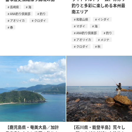
釣りと多彩に楽しめる本州最
長崎県
海
南エリア
ANA釣り倶楽部
釣り
和歌山県
イシダイ
アオリイカ
クロダイ
マダイ
海
春
ANA釣り倶楽部
釣り
アオリイカ
メジナ
クロダイ
秋
【鹿児島県・奄美大島／加計
【石川県・能登半島】荒々し