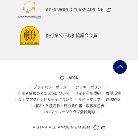
石垣
沖縄県
宮古島
新潟県
愛知県
APEX WORLD CLASS AIRLINE
北陸地方
南伊豆
石川県
徳島県
四国地方
福井県
ANAのふるさと納税
旅行業公正取引協議会会員
自然・植物
世界遺産
三重県
マイルを貯める
関東・甲信越地方
ワーケーション
アユ
仙台
島根県
山口県
メキシコ
ハワイ
JAPAN
プライバシーポリシー
クッキーポリシー
ホノルル
知床
釧路
熊本県
利用者情報の外部送信について
サイト利用規約
推奨環境
ウェブアクセシビリティについて
サイトマップ
運送約款
オーストラリア
神戸
カナダ
旅アト
標識・各種約款・旅行条件書・取扱料金表
ANAマイレージクラブ会員規約
ショッピング＆ライフ
アマゴ
伊豆
中国地方
大阪府