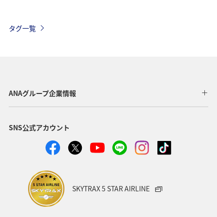
長崎県
湖
鹿児島県
メジナ
静岡県
タグ一覧
神奈川県
東京都
ライフ
クロダイ
福岡県
千葉県
愛媛県
アクティビティ
ロウニンアジ（GT）
高知県
海外
グルメ
ANAグループ企業情報
九州地方
マアジ
大分県
八丈島
SNS公式アカウント
イシダイ
タチウオ
宮崎県
関西地方
兵庫県
西表島
東北地方
宮城県
趣味
ブリ
和歌山県
トラウト
東海地方
SKYTRAX 5 STAR AIRLINE
佐賀県
ANAグルメマイル
山形県
スズキ