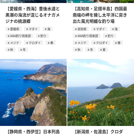
【愛媛県・西海】豊後水道と
【高知県・足摺半島】四国最
黒潮の海流が混じるオナガメ
南端の岬を擁し太平洋に突き
ジナの桃源郷
出た風光明媚な釣り場
愛媛県
マダイ
海
高知県
マダイ
海
ANA釣り倶楽部
釣り
ANA釣り倶楽部
釣り
メジナ
クロダイ
春
メジナ
クロダイ
春
秋
冬
秋
冬
夏
【静岡県・西伊豆】日本列島
【新潟県・佐渡島】クロダ