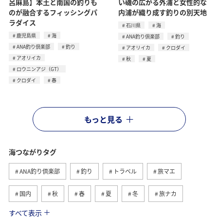
呂麻島】本土と南国の釣りも
い磯の広がる外浦と女性的な
のが融合するフィッシングパ
内浦が織り成す釣りの別天地
ラダイス
石川県
海
鹿児島県
海
ANA釣り倶楽部
釣り
ANA釣り倶楽部
釣り
アオリイカ
クロダイ
アオリイカ
秋
夏
ロウニンアジ（GT）
クロダイ
春
もっと見る
海つながりタグ
ANA釣り倶楽部
釣り
トラベル
旅マエ
国内
秋
春
夏
冬
旅ナカ
すべて表示
沖縄
北海道
マダイ
アオリイカ
川