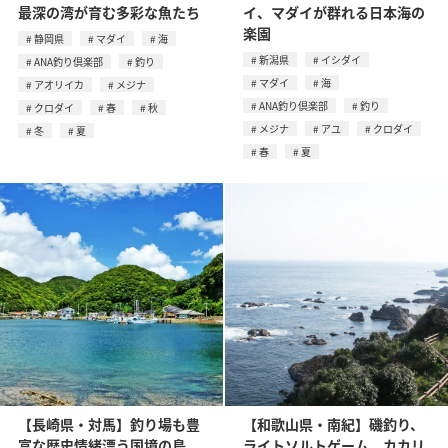
最深の湾が育む多彩な魚たち
イ、マダイが群れる日本海の
楽園
静岡県
マダイ
海
新潟県
イシダイ
ANA釣り倶楽部
釣り
マダイ
海
アオリイカ
メジナ
ANA釣り倶楽部
釣り
クロダイ
春
秋
メジナ
アユ
クロダイ
冬
夏
春
夏
【長崎県・対馬】釣り場も豊
【和歌山県・南紀】磯釣り、
富な歴史情緒漂う国境の島
ライトソルトゲーム、カカリ