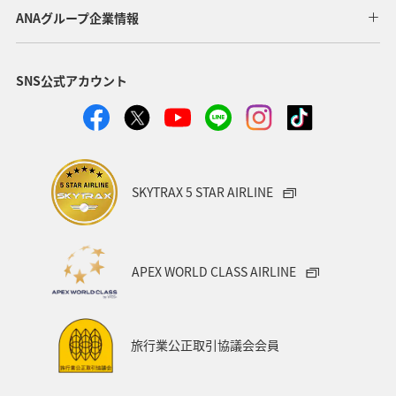
ロウニンアジ（GT）
高知県
海外
グルメ
ANAグループ企業情報
九州地方
マアジ
大分県
八丈島
SNS公式アカウント
イシダイ
タチウオ
宮崎県
関西地方
兵庫県
西表島
東北地方
宮城県
趣味
ブリ
和歌山県
トラウト
東海地方
SKYTRAX 5 STAR AIRLINE
佐賀県
ANAグルメマイル
山形県
スズキ
石垣
沖縄県
宮古島
新潟県
愛知県
APEX WORLD CLASS AIRLINE
北陸地方
南伊豆
石川県
徳島県
四国地方
福井県
ANAのふるさと納税
旅行業公正取引協議会会員
自然・植物
世界遺産
三重県
マイルを貯める