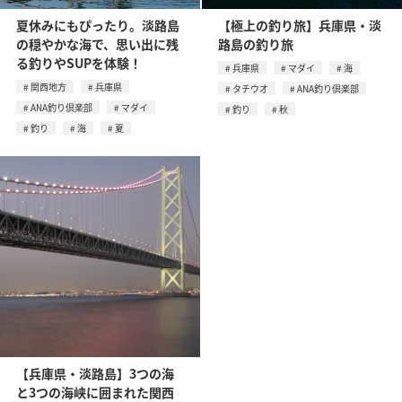
夏休みにもぴったり。淡路島
【極上の釣り旅】兵庫県・淡
の穏やかな海で、思い出に残
路島の釣り旅
る釣りやSUPを体験！
兵庫県
マダイ
海
関西地方
兵庫県
タチウオ
ANA釣り倶楽部
ANA釣り倶楽部
マダイ
釣り
秋
釣り
海
夏
【兵庫県・淡路島】3つの海
と3つの海峡に囲まれた関西