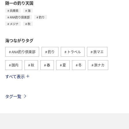
随一の釣り天国
兵庫県
海
ANA釣り倶楽部
釣り
メジナ
秋
海つながりタグ
ANA釣り倶楽部
釣り
トラベル
旅マエ
国内
秋
春
夏
冬
旅ナカ
すべて表示
沖縄
北海道
マダイ
アオリイカ
川
長崎県
湖
鹿児島県
メジナ
静岡県
タグ一覧
神奈川県
東京都
ライフ
クロダイ
福岡県
千葉県
愛媛県
アクティビティ