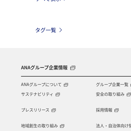
沖縄
北海道
マダイ
ア
東京都
ライフ
クロダイ
タグ一覧
海外
グルメ
九州地方
兵庫県
西表島
東北地方
ANAグルメマイル
山形県
ス
ANAグループ企業情報
南伊豆
徳島県
四国地方
ANAグループについて
グループ企業一覧
サステナビリティ
安全の取り組み
マイルを貯める
関東・甲信越地方
プレスリリース
採用情報
ハワイ
ホノルル
山口県
地域創生の取り組み
法人・自治体向け