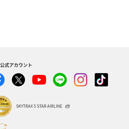
メジナ
静岡県
神奈川県
ロウニンアジ（GT）
高知県
オ
宮崎県
関西地方
東海地方
佐賀県
S公式アカウント
愛知県
北陸地方
石川県
界遺産
三重県
神戸
メキシコ
島根県
SKYTRAX 5 STAR AIRLINE
アト
ショッピング＆ライフ