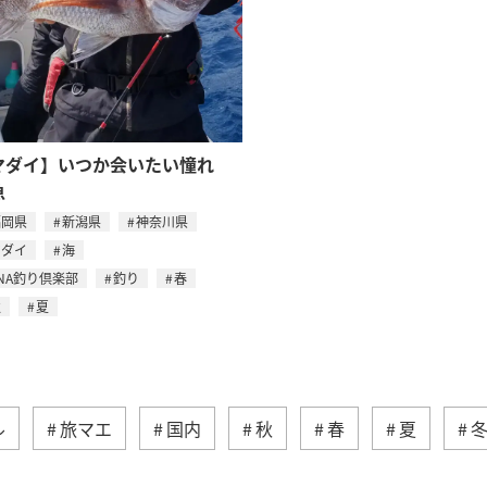
マダイ】いつか会いたい憧れ
魚
福岡県
新潟県
神奈川県
マダイ
海
NA釣り倶楽部
釣り
春
秋
夏
ル
旅マエ
国内
秋
春
夏