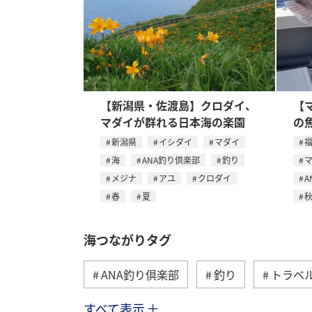
【新潟県・佐渡島】クロダイ、
【
マダイが群れる日本海の楽園
の
新潟県
イシダイ
マダイ
海
ANA釣り倶楽部
釣り
メジナ
アユ
クロダイ
A
春
夏
海つながりタグ
ANA釣り倶楽部
釣り
トラベ
すべて表示