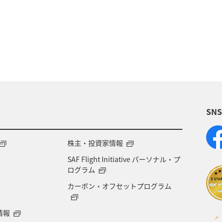
オリイカ
川
長崎県
湖
鹿児島県
福岡県
千葉県
愛媛県
アクティビティ
マアジ
大分県
八丈島
イシダイ
タチウ
宮城県
趣味
ブリ
トラウト
和歌山県
SN
ズキ
石垣
新潟県
宮古島
沖縄県
福井県
ANAのふるさと納税
自然・植物
世
株主・投資家情報
SAF Flight Initiative パーソナル・プ
ワーケーション
アユ
仙台
熊本県
ログラム
カーボン・オフセットプログラム
知床
釧路
オーストラリア
カナダ
旅
情報