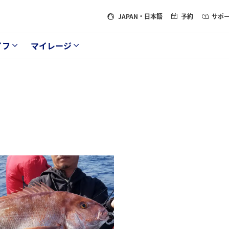
JAPAN
・日本語
予約
サポ
イフ
マイレージ