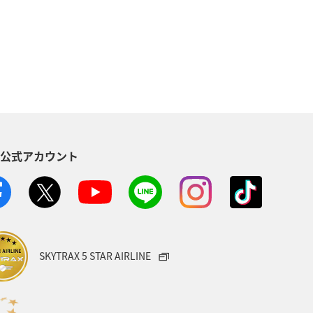
ロウニンアジ（GT）
高知県
オ
宮崎県
関西地方
東海地方
佐賀県
S公式アカウント
愛知県
北陸地方
南伊豆
界遺産
三重県
山口県
メキシコ
ハワイ
SKYTRAX 5 STAR AIRLINE
ト
ショッピング＆ライフ