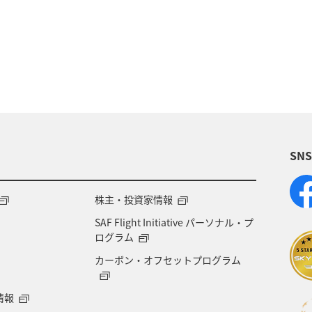
福岡県
千葉県
愛媛県
アクティビティ
マアジ
大分県
八丈島
イシダイ
タチウ
宮城県
趣味
ブリ
和歌山県
トラウト
SN
ズキ
石垣
沖縄県
宮古島
新潟県
福井県
ANAのふるさと納税
自然・植物
世
株主・投資家情報
SAF Flight Initiative パーソナル・プ
ワーケーション
アユ
仙台
島根県
ログラム
カーボン・オフセットプログラム
本県
オーストラリア
神戸
カナダ
旅ア
情報
大阪府