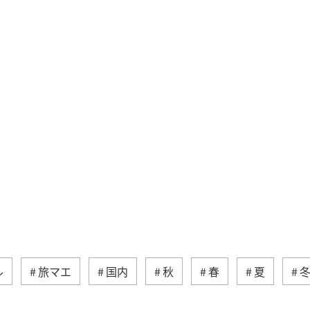
ル
旅マエ
国内
秋
春
夏
オリイカ
川
長崎県
湖
鹿児島県