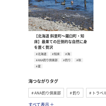
【北海道 斜里町～羅臼町・知
床】最果ての圧倒的な自然に身
を置く贅沢
北海道
知床
海
ANA釣り倶楽部
釣り
秋
夏
海つながりタグ
ANA釣り倶楽部
釣り
トラベ
すべて表示
沖縄
北海道
マダイ
ア