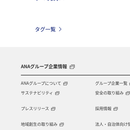
東京都
ライフ
クロダイ
タグ一覧
海外
グルメ
九州地方
兵庫県
西表島
東北地方
ANAグルメマイル
山形県
ス
ANAグループ企業情報
石川県
徳島県
四国地方
ANAグループについて
グループ企業一覧
サステナビリティ
安全の取り組み
マイルを貯める
関東・甲信越地方
プレスリリース
採用情報
ホノルル
知床
釧路
熊
地域創生の取り組み
法人・自治体向け
アマゴ
伊豆
中国地方