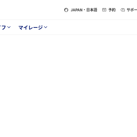
JAPAN
・日本語
予約
サポ
イフ
マイレージ