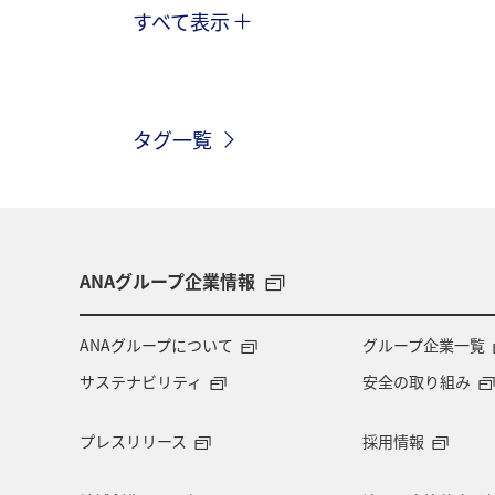
すべて表示
沖縄
北海道
マダイ
ア
東京都
ライフ
クロダイ
タグ一覧
海外
グルメ
九州地方
兵庫県
西表島
東北地方
ANAグルメマイル
山形県
ス
ANAグループ企業情報
石川県
徳島県
四国地方
ANAグループについて
グループ企業一覧
サステナビリティ
安全の取り組み
マイルを貯める
関東・甲信越地方
プレスリリース
採用情報
ホノルル
知床
釧路
熊