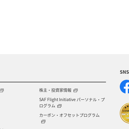
オリイカ
川
長崎県
湖
鹿児島県
福岡県
千葉県
愛媛県
アクティビティ
マアジ
大分県
八丈島
イシダイ
タチウ
宮城県
趣味
ブリ
和歌山県
トラウト
SN
ズキ
石垣
沖縄県
宮古島
新潟県
福井県
ANAのふるさと納税
自然・植物
世
株主・投資家情報
SAF Flight Initiative パーソナル・プ
ワーケーション
アユ
仙台
島根県
ログラム
カーボン・オフセットプログラム
本県
オーストラリア
神戸
カナダ
旅ア