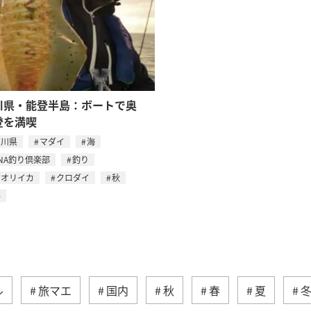
川県・能登半島：ボートで奥
登を満喫
石川県
マダイ
海
NA釣り倶楽部
釣り
アオリイカ
クロダイ
秋
冬
ル
旅マエ
国内
秋
春
夏