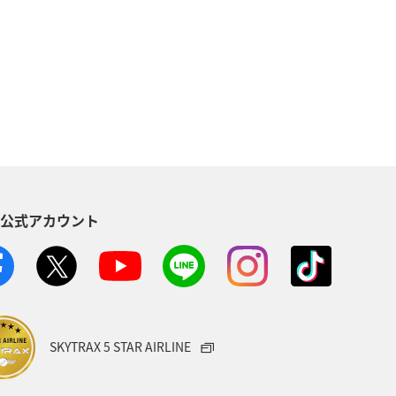
メジナ
静岡県
神奈川県
ロウニンアジ（GT）
高知県
オ
宮崎県
関西地方
東海地方
佐賀県
S公式アカウント
愛知県
北陸地方
南伊豆
界遺産
三重県
山口県
メキシコ
ハワイ
SKYTRAX 5 STAR AIRLINE
ト
ショッピング＆ライフ