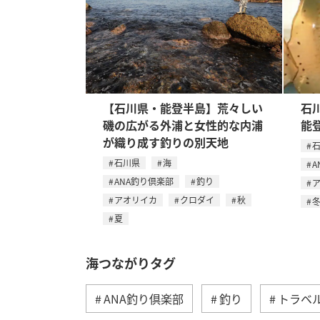
【石川県・能登半島】荒々しい
石
磯の広がる外浦と女性的な内浦
能
が織り成す釣りの別天地
石川県
海
A
ANA釣り倶楽部
釣り
アオリイカ
クロダイ
秋
夏
海つながりタグ
ANA釣り倶楽部
釣り
トラベ