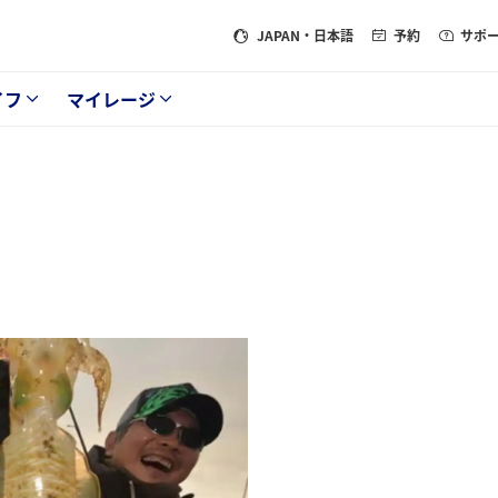
JAPAN
・日本語
予約
サポ
イフ
マイレージ