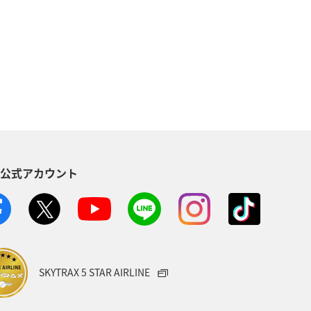
海地方
熊本県
静岡県
大分県
歴史・文化・芸術
のふるさと納税
千葉県
秋田県
使う
ANAマイレージクラブ
S公式アカウント
豆
紅葉
佐賀県
電車
日常
ショッピング＆ライフ
SKYTRAX 5 STAR AIRLINE