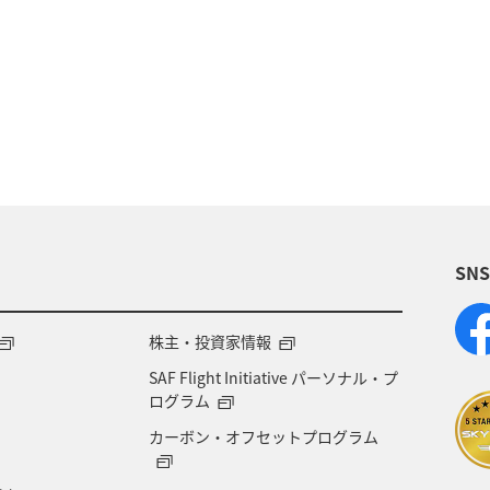
方
群馬県
ワーケーション
神奈川県
東
春
兵庫県
秋
趣味
山形県
沖縄
年末年始
熱海
三重県
ANA
家族旅行
ワーケーション（家族）
マイルを
SN
グランピング
福島県
富山県
栃木県
伊
ゴールデンウィーク
ライフ
冬のふるさと納税
株主・投資家情報
SAF Flight Initiative パーソナル・プ
ニックな写真を撮る
ログラム
カーボン・オフセットプログラム