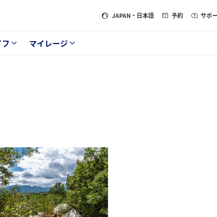
JAPAN
・日本語
予約
サポ
イフ
マイレージ