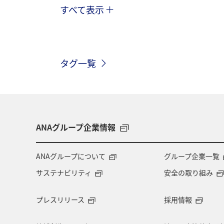
すべて表示
冬
関東・甲信越地方
北陸地
鹿児島県
自然・植物
ツアー
タグ一覧
一人旅
ワーケーション（単身）
箱根
岩手県
アクティビティ
愛媛県
四国地方
キャンプ・
ANAグループ企業情報
夏
飛行機
スキー・スノボ
ANAグループについて
グループ企業一覧
サステナビリティ
安全の取り組み
東北海道
石川県
フォトジェ
プレスリリース
採用情報