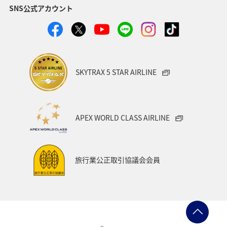
SNS公式アカウント
ANAのふるさと納税
千葉県
秋田県
箱根
岩手県
アクティビティ
家族旅行
ワーケーション（家族）
マイルを使う
SKYTRAX 5 STAR AIRLINE
ANAマイレージクラブ
愛媛県
四国地方
キャンプ・グランピング
福島県
富山県
栃木県
APEX WORLD CLASS AIRLINE
伊豆
紅葉
佐賀県
電車
夏
飛行機
スキー・スノボ
ゴールデンウィーク
旅行業公正取引協議会会員
ライフ
冬のふるさと納税
日常
ショッピング＆ライフ
東北海道
石川県
フォトジェニックな写真を撮る