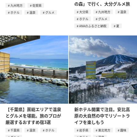
の森」で行く、大分グルメ旅
九州地方
佐賀県
大分県
九州地方
温泉
ホテル
温泉
グルメ
ホテル
グルメ
ANAのふるさと納税
夏
【千葉県】房総エリアで温泉
新ホテル開業で注目。安比高
とグルメを堪能。旅のプロが
原の大自然の中でリゾートラ
厳選するおすすめ宿3選
イフを楽しもう
千葉県
温泉
ホテル
岩手県
東北地方
趣味