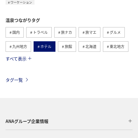
ワーケーション
温泉つながりタグ
国内
トラベル
旅ナカ
旅マエ
グルメ
九州地方
ホテル
旅館
北海道
東北地方
すべて表示
冬
関東・甲信越地方
北陸地方
群馬県
ワーケーション
神奈川県
東海地方
熊本県
タグ一覧
静岡県
鹿児島県
自然・植物
ツアー
春
兵庫県
秋
趣味
山形県
大分県
歴史・文化・芸術
一人旅
ワーケーション（単身）
ANAグループ企業情報
沖縄
年末年始
熱海
三重県