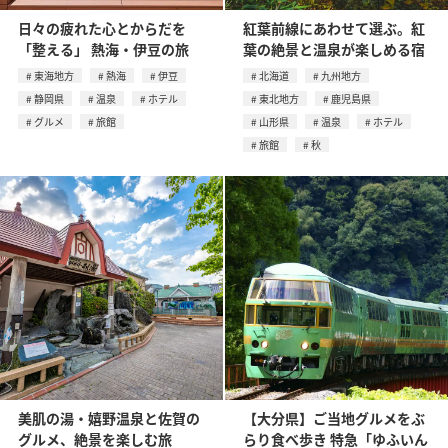
日々の疲れた心とからだを
紅葉前線にあわせて選ぶ。紅
「整える」 熱海・伊豆の旅
葉の絶景と温泉が楽しめる宿
東海地方
熱海
伊豆
北海道
九州地方
静岡県
温泉
ホテル
東北地方
鹿児島県
グルメ
旅館
山形県
温泉
ホテル
旅館
秋
美肌の湯・嬉野温泉と佐賀の
【大分県】ご当地グルメをぶ
グルメ、絶景を楽しむ旅
らり食べ歩き 特急「ゆふいん