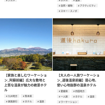
グルメ
ホテル
温泉
自然・植物
アクティビティ
スキー・スノボ
【家族と楽しむワーケーショ
【大人の一人旅ワーケーショ
ン_阿蘇前編】広大な敷地と
ン_道後温泉前編】居心地、
上質な温泉が魅力の絶景ホテ
使い心地抜群の温泉ホテル
ル
愛媛県
四国地方
九州地方
熊本県
一人旅
ホテル
温泉
家族旅行
ホテル
温泉
ワーケーション