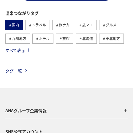
温泉つながりタグ
国内
トラベル
旅ナカ
旅マエ
グルメ
九州地方
ホテル
旅館
北海道
東北地方
すべて表示
冬
関東・甲信越地方
北陸地方
群馬県
ワーケーション
神奈川県
東海地方
熊本県
タグ一覧
静岡県
鹿児島県
自然・植物
ツアー
春
兵庫県
秋
趣味
山形県
大分県
歴史・文化・芸術
一人旅
ワーケーション（単身）
ANAグループ企業情報
沖縄
年末年始
熱海
三重県
SNS公式アカウント