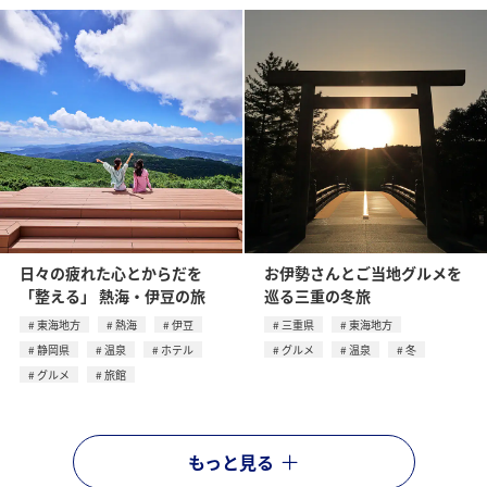
日々の疲れた心とからだを
お伊勢さんとご当地グルメを
「整える」 熱海・伊豆の旅
巡る三重の冬旅
東海地方
熱海
伊豆
三重県
東海地方
静岡県
温泉
ホテル
グルメ
温泉
冬
グルメ
旅館
もっと見る