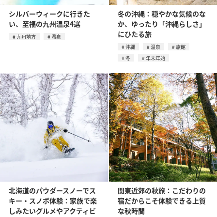
シルバーウィークに行きた
冬の沖縄：穏やかな気候のな
い、至福の九州温泉4選
か、ゆったり「沖縄らしさ」
にひたる旅
九州地方
温泉
沖縄
温泉
旅館
冬
年末年始
北海道のパウダースノーでス
関東近郊の秋旅：こだわりの
キー・スノボ体験：家族で楽
宿だからこそ体験できる上質
しみたいグルメやアクティビ
な秋時間