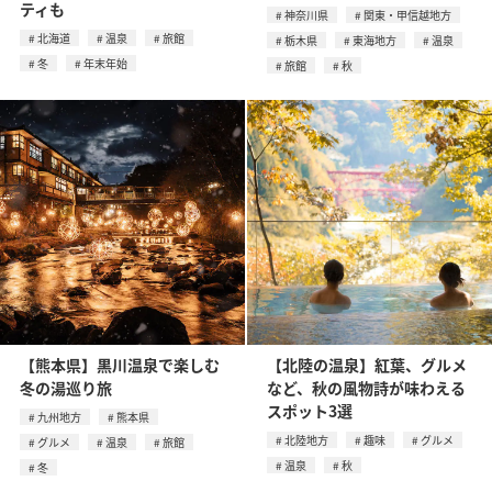
ティも
神奈川県
関東・甲信越地方
北海道
温泉
旅館
栃木県
東海地方
温泉
冬
年末年始
旅館
秋
【熊本県】黒川温泉で楽しむ
【北陸の温泉】紅葉、グルメ
冬の湯巡り旅
など、秋の風物詩が味わえる
スポット3選
九州地方
熊本県
北陸地方
趣味
グルメ
グルメ
温泉
旅館
温泉
秋
冬