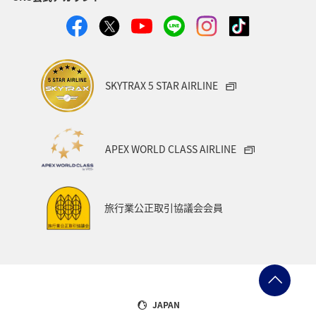
ANAのふるさと納税
千葉県
秋田県
箱根
岩手県
アクティビティ
家族旅行
ワーケーション（家族）
マイルを使う
SKYTRAX 5 STAR AIRLINE
ANAマイレージクラブ
愛媛県
四国地方
キャンプ・グランピング
福島県
富山県
栃木県
APEX WORLD CLASS AIRLINE
伊豆
紅葉
佐賀県
電車
夏
飛行機
スキー・スノボ
ゴールデンウィーク
旅行業公正取引協議会会員
ライフ
冬のふるさと納税
日常
ショッピング＆ライフ
東北海道
石川県
フォトジェニックな写真を撮る
JAPAN