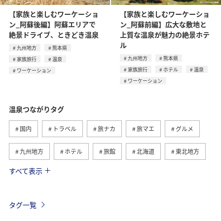
【家族と楽しむワーケーショ
【家族と楽しむワーケーショ
ン_阿蘇後編】阿蘇エリアで
ン_阿蘇前編】広大な敷地と
絶景ドライブ、ときどき温泉
上質な温泉が魅力の絶景ホテ
ル
九州地方
熊本県
九州地方
熊本県
家族旅行
温泉
家族旅行
ホテル
温泉
ワーケーション
ワーケーション
温泉つながりタグ
国内
トラベル
旅ナカ
旅マエ
グルメ
九州地方
ホテル
旅館
北海道
東北地方
すべて表示
冬
関東・甲信越地方
北陸地方
群馬県
ワーケーション
神奈川県
東海地方
熊本県
タグ一覧
静岡県
鹿児島県
自然・植物
ツアー
春