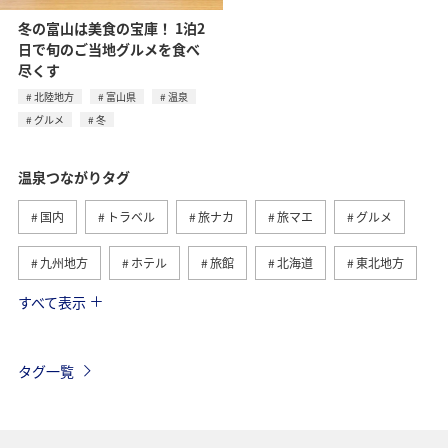
冬の富山は美食の宝庫！ 1泊2
日で旬のご当地グルメを食べ
尽くす
北陸地方
富山県
温泉
グルメ
冬
温泉つながりタグ
国内
トラベル
旅ナカ
旅マエ
グルメ
九州地方
ホテル
旅館
北海道
東北地方
すべて表示
冬
関東・甲信越地方
北陸地方
群馬県
ワーケーション
神奈川県
東海地方
熊本県
タグ一覧
静岡県
鹿児島県
自然・植物
ツアー
春
兵庫県
秋
趣味
山形県
大分県