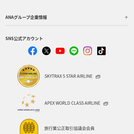
歴史・文化・芸術
一人旅
ワーケーション（単身）
ANAグループ企業情報
沖縄
年末年始
熱海
三重県
SNS公式アカウント
ANAのふるさと納税
千葉県
秋田県
箱根
岩手県
アクティビティ
家族旅行
ワーケーション（家族）
マイルを使う
SKYTRAX 5 STAR AIRLINE
ANAマイレージクラブ
愛媛県
四国地方
キャンプ・グランピング
福島県
富山県
栃木県
APEX WORLD CLASS AIRLINE
伊豆
紅葉
佐賀県
電車
夏
飛行機
スキー・スノボ
ゴールデンウィーク
旅行業公正取引協議会会員