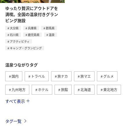
ゆったり贅沢にアウトドアを
満喫。全国の温泉付きグラン
ピング施設
大分県
兵庫県
群馬県
石川県
鹿児島県
温泉
アクティビティ
キャンプ・グランピング
温泉つながりタグ
国内
トラベル
旅ナカ
旅マエ
グルメ
九州地方
ホテル
旅館
北海道
東北地方
すべて表示
冬
関東・甲信越地方
北陸地方
群馬県
ワーケーション
神奈川県
東海地方
熊本県
タグ一覧
静岡県
鹿児島県
自然・植物
ツアー
春