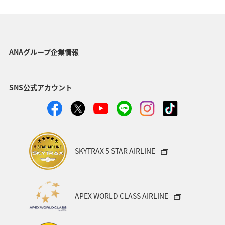
兵庫県
秋
趣味
山形県
大分県
歴史・文化・芸術
一人旅
ワーケーション（単身）
ANAグループ企業情報
沖縄
年末年始
熱海
三重県
SNS公式アカウント
ANAのふるさと納税
千葉県
秋田県
箱根
岩手県
アクティビティ
家族旅行
ワーケーション（家族）
マイルを使う
SKYTRAX 5 STAR AIRLINE
ANAマイレージクラブ
愛媛県
四国地方
キャンプ・グランピング
福島県
富山県
栃木県
APEX WORLD CLASS AIRLINE
伊豆
紅葉
佐賀県
電車
夏