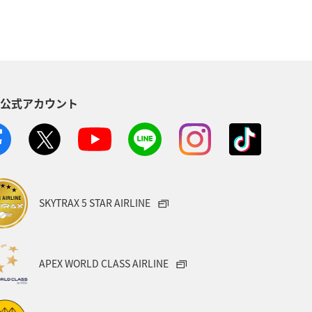
のふるさと納税
千葉県
秋田県
使う
ANAマイレージクラブ
S公式アカウント
豆
紅葉
佐賀県
電車
日常
ショッピング＆ライフ
SKYTRAX 5 STAR AIRLINE
APEX WORLD CLASS AIRLINE