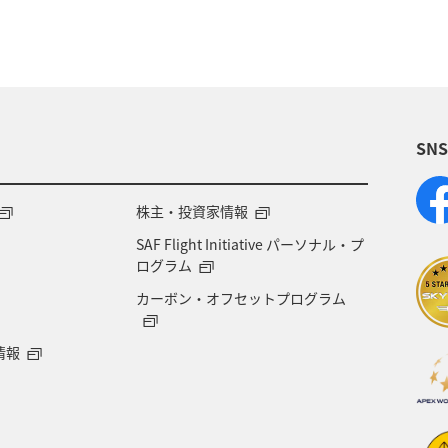
沖縄
年末年始
熱海
三重県
ANA
家族旅行
ワーケーション（家族）
マイルを
SN
グランピング
福島県
富山県
栃木県
伊
ゴールデンウィーク
ライフ
冬のふるさと納税
株主・投資家情報
SAF Flight Initiative パーソナル・プ
ニックな写真を撮る
ログラム
カーボン・オフセットプログラム
情報