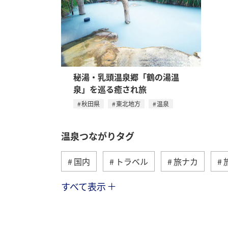
秘湯・乳頭温泉郷「鶴の湯温
泉」を巡る癒され旅
秋田県
東北地方
温泉
温泉つながりタグ
国内
トラベル
旅ナカ
すべて表示
冬
関東・甲信越地方
北陸地
鹿児島県
自然・植物
ツアー