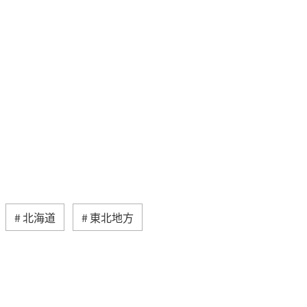
北海道
東北地方
海地方
熊本県
静岡県
大分県
歴史・文化・芸術