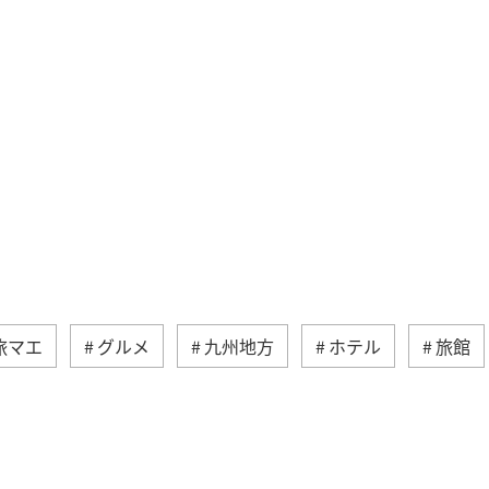
旅マエ
グルメ
九州地方
ホテル
旅館
方
群馬県
ワーケーション
神奈川県
東
春
兵庫県
秋
趣味
山形県