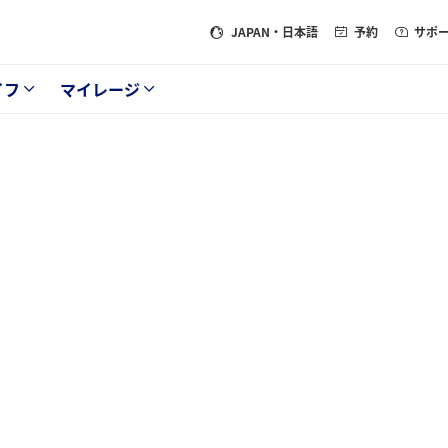
JAPAN
・日本語
予約
サポ
イフ
マイレージ