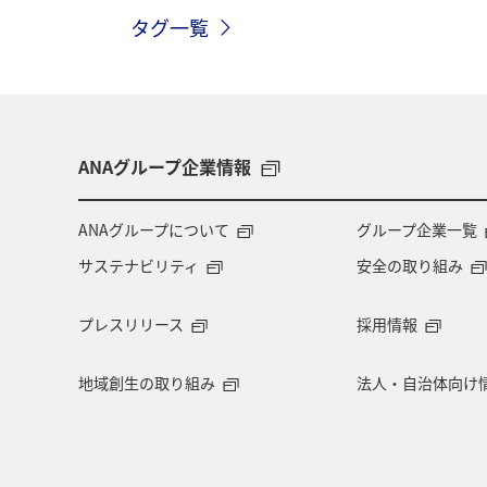
タグ一覧
一人旅
ワーケーション（単身）
箱根
岩手県
アクティビティ
愛媛県
四国地方
キャンプ・
ANAグループ企業情報
夏
飛行機
スキー・スノボ
ANAグループについて
グループ企業一覧
サステナビリティ
安全の取り組み
東北海道
石川県
フォトジェ
プレスリリース
採用情報
地域創生の取り組み
法人・自治体向け