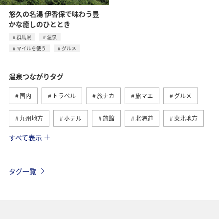
悠久の名湯 伊香保で味わう豊
かな癒しのひととき
群馬県
温泉
マイルを使う
グルメ
温泉つながりタグ
国内
トラベル
旅ナカ
旅マエ
グルメ
九州地方
ホテル
旅館
北海道
東北地方
すべて表示
冬
関東・甲信越地方
北陸地方
群馬県
ワーケーション
神奈川県
東海地方
熊本県
タグ一覧
静岡県
鹿児島県
自然・植物
ツアー
春
兵庫県
秋
趣味
山形県
大分県