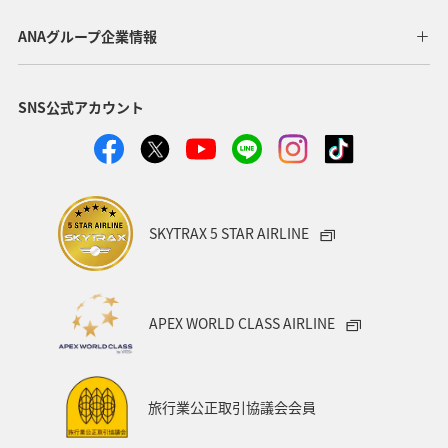
歴史・文化・芸術
一人旅
ワーケーション（単身）
ANAグループ企業情報
沖縄
年末年始
熱海
三重県
SNS公式アカウント
ANAのふるさと納税
千葉県
秋田県
箱根
岩手県
アクティビティ
家族旅行
ワーケーション（家族）
マイルを使う
SKYTRAX 5 STAR AIRLINE
ANAマイレージクラブ
愛媛県
四国地方
キャンプ・グランピング
福島県
富山県
栃木県
APEX WORLD CLASS AIRLINE
伊豆
紅葉
佐賀県
電車
夏
飛行機
スキー・スノボ
ゴールデンウィーク
旅行業公正取引協議会会員
ライフ
冬のふるさと納税
日常