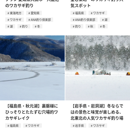
のワカサギ釣り
気スポット
東海地方
愛知県
福島県
ワカサギ
ワカサギ
ANA釣り倶楽部
ANA釣り倶楽部
湖
湖
釣り
冬
釣り
秋
冬
【福島県・秋元湖】裏磐梯に
【岩手県・岩洞湖】冬ならで
ひっそりとたたずむ穴場的ワ
はの景色と味覚が楽しめる、
カサギレイク
北東北の人気ワカサギ釣り場
福島県
ワカサギ
岩手県
ワカサギ