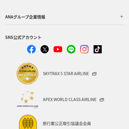
群馬県
東海地方
福井県
兵庫県
秋田県
ANAグループ企業情報
青森県
東北地方
中国地方
関西地方
SNS公式アカウント
フナ
趣味
旅アト
ANAのふるさと納税
山形県
高知県
広島県
愛知県
岩手県
日光
九州地方
洞爺湖
宮城県
アマゴ
SKYTRAX 5 STAR AIRLINE
神奈川県
千葉県
北陸地方
沖縄
アユ
東北海道
秋のアクティビティ
海外
四国地方
APEX WORLD CLASS AIRLINE
スズキ
クロダイ
イワナ
ヤマメ
旅行業公正取引協議会会員