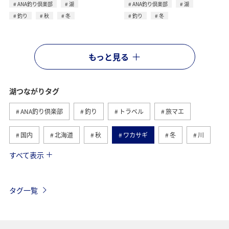
ANA釣り倶楽部
湖
ANA釣り倶楽部
湖
釣り
秋
冬
釣り
冬
もっと見る
湖つながりタグ
ANA釣り倶楽部
釣り
トラベル
旅マエ
国内
北海道
秋
ワカサギ
冬
川
すべて表示
旅ナカ
海
春
夏
トラウト
滋賀県
福島県
長野県
栃木県
静岡県
タグ一覧
ライフ
茨城県
コイ
山梨県
アクティビティ
グルメ
関東・甲信越地方