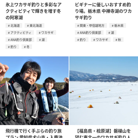
氷上ワカサギ釣りと多彩なア
ビギナーに優しいおすすめ釣
クティビティで輝きを増す冬
り場。栃木県 中禅寺湖のワカ
の阿寒湖
サギ釣り
北海道
東北海道
関東・甲信越地方
栃木県
アクティビティ
ワカサギ
ANA釣り倶楽部
湖
ANA釣り倶楽部
湖
釣り
ワカサギ
秋
釣り
冬
飛行機で行く手ぶらの釣り旅
【福島県・桧原湖】磐梯山を
プラン 愛知県犬山市・入鹿池
望む東北一のワカサギ釣り人