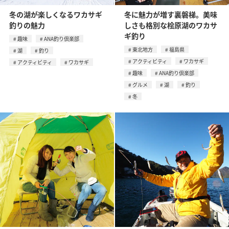
冬の湖が楽しくなるワカサギ
冬に魅力が増す裏磐梯。美味
釣りの魅力
しさも格別な桧原湖のワカサ
ギ釣り
趣味
ANA釣り倶楽部
東北地方
福島県
湖
釣り
アクティビティ
ワカサギ
アクティビティ
ワカサギ
趣味
ANA釣り倶楽部
グルメ
湖
釣り
冬